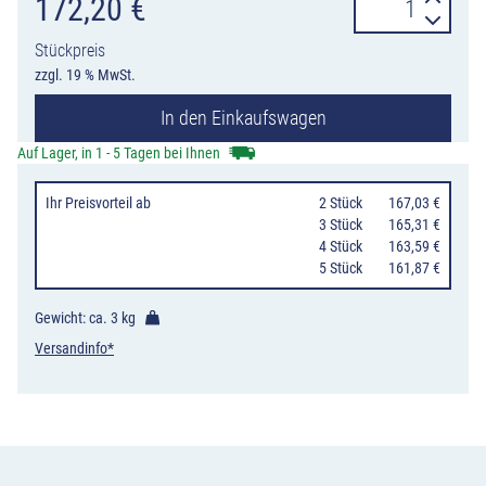
DecoMark™
172,20
€
Fußabdrücke,
Stückpreis
319
zzgl. 19 % MwSt.
x
In den Einkaufswagen
138
mm
Auf Lager, in 1 - 5 Tagen bei Ihnen
Menge
Ihr Preisvorteil
ab
0
2 Stück
167,03 €
0
3 Stück
165,31 €
0
4 Stück
163,59 €
0
5 Stück
161,87 €
Gewicht: ca.
3 kg
Versandinfo*