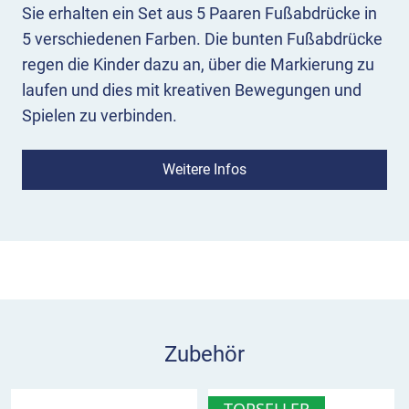
Sie erhalten ein Set aus 5 Paaren Fußabdrücke in
5 verschiedenen Farben. Die bunten Fußabdrücke
regen die Kinder dazu an, über die Markierung zu
laufen und dies mit kreativen Bewegungen und
Spielen zu verbinden.
Das Material verfügt über einen hohen
Weitere Infos
Reibungswiderstand und hält damit äußerst lange,
sogar bei unterschiedlichsten
Witterungsbedingungen.
Hinweis für Sie:
Die gestrichelten Linien im Bild
dienen als Orientierungshilfe für die Größe der
Spielplatzmarkierung. Sie zeigen die jeweiligen 1
Meter-Abstände im Sinnbild.
Zubehör
Was sollte ich vor der Aufbrennung der
TOPSELLER