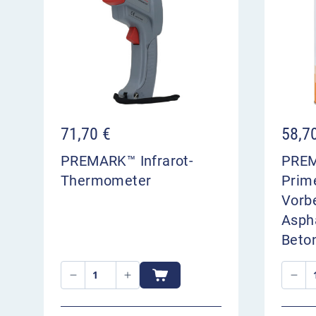
Player
71,70
€
58,7
PREMARK™ Infrarot-
PRE
Thermometer
Prim
00:00
Vorb
Asph
Beton