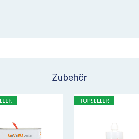
d dienen als
markierung. Sie zeigen die
vom DecoMark™
kalien und Ölresten ist
Zubehör
PREMARK™ Primer
nen und abgenutzten
 PREMARK™ Viaxi™ Primer
LLER
TOPSELLER
ssen vollständig trocknen
wie Sie den