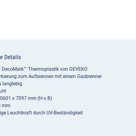
e Details
l: DecoMark™ Thermoplastik von GEVEKO
rkierung zum Aufbrennen mit einem Gasbrenner
& langlebig
unt
10601 x 7097 mm (H x B)
 3 mm
tige Leuchtkraft durch UV-Beständigkeit