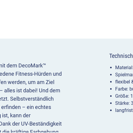
Technisch
t mit dem DecoMark™
Materia
hiedene Fitness-Hürden und
Spielma
ufen werden, um am Ziel
flexibel 
Farbe: b
 alles ist dabei! Und dem
Größe: 
tzt. Selbstverständlich
Stärke:
 erfinden – ein echtes
langfris
 ist, kann der
 Dank der UV-Beständigkeit
t die kräftige Farbgebung