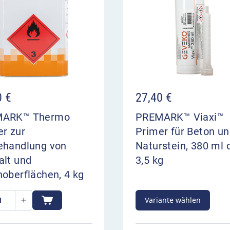
0
€
27,40
€
MARK™ Thermo
PREMARK™ Viaxi™
er zur
Primer für Beton u
00:00
ehandlung von
Naturstein, 380 ml 
alt und
3,5 kg
oberflächen, 4 kg
Variante wählen