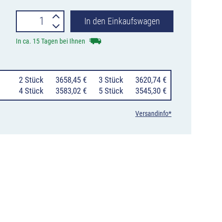
DecoMark™
In den Einkaufswagen
Hindernislauf,
In ca. 15 Tagen bei Ihnen
individuell
aufbrennbar
0
2 Stück
3658,45 €
0
3 Stück
3620,74 €
Menge
0
4 Stück
3583,02 €
0
5 Stück
3545,30 €
Versandinfo*