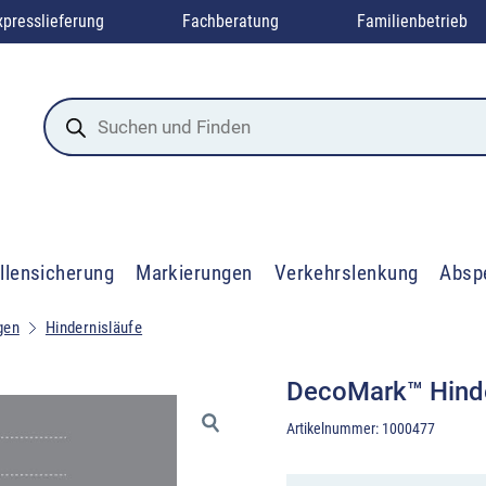
xpresslieferung
Fachberatung
Familienbetrieb
Products
search
llensicherung
Markierungen
Verkehrslenkung
Absp
gen
Hindernisläufe
DecoMark™ Hinder
Artikelnummer:
1000477