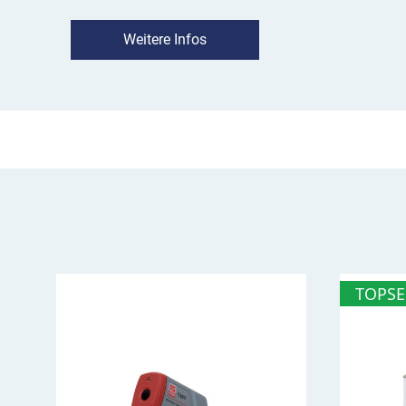
der Spielplatzmarkierung.
Weitere Infos
Hinweis für Sie:
Die gestrichelten Linien im Bil
Orientierungshilfe für die Größe der Spielplatz
jeweiligen 1 Meter-Abstände im Sinnbild.
Was sollte ich vor der Aufbrennung 
Hindernislauf beachten?
dass die Oberfläche frei von Schmutz, Chemi
bei Asphalt: Vorbehandlung mit unserem 
bei Beton, Naturstein, Fliesen, Pflasterstei
Markierungen: Vorbehandlung mit unserem
TOPSE
die zur Vorbehandlung genutzten Primer mü
Erfahren Sie in dieser Videoanleitung, 
DecoMark™ Hindernislauf aufbrennen
Video-