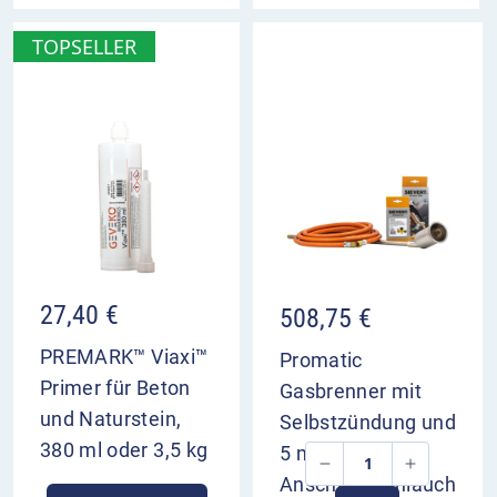
TOPSELLER
27,40
€
508,75
€
PREMARK™ Viaxi™
Promatic
Primer für Beton
Gasbrenner mit
und Naturstein,
Selbstzündung und
380 ml oder 3,5 kg
5 m
Anschlussschlauch