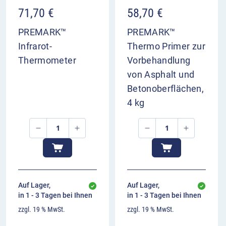
71,70
€
58,70
€
Erfahren Sie in dieser Videoanleitung, wie
Sie die DecoMark™ Hüpfspiele Himmel &
PREMARK™
PREMARK™
Hölle – Wolke/Sonne aufbrennen
Infrarot-
Thermo Primer zur
Video-
Thermometer
Vorbehandlung
Player
von Asphalt und
Betonoberflächen,
4 kg
00:00
00:00
Auf Lager,
Auf Lager,
in 1 - 3 Tagen bei Ihnen
in 1 - 3 Tagen bei Ihnen
zzgl. 19 % MwSt.
zzgl. 19 % MwSt.