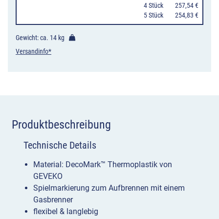
0
4 Stück
257,54 €
9
0
5 Stück
254,83 €
Menge
Gewicht: ca.
14 kg
Versandinfo*
Produktbeschreibung
Technische Details
Material: DecoMark™ Thermoplastik von
GEVEKO
Spielmarkierung zum Aufbrennen mit einem
Gasbrenner
flexibel & langlebig