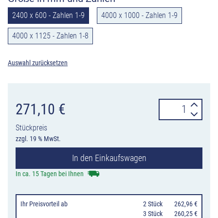
2400 x 600 - Zahlen 1-9
4000 x 1000 - Zahlen 1-9
4000 x 1125 - Zahlen 1-8
Auswahl zurücksetzen
DecoMark™
271,10
€
Hüpfspiele
Stückpreis
Himmel
zzgl. 19 % MwSt.
&
In den Einkaufswagen
Hölle
mit
In ca. 15 Tagen bei Ihnen
Wolke/Sonne,
1
Ihr Preisvorteil
ab
0
2 Stück
262,96 €
bis
0
3 Stück
260,25 €