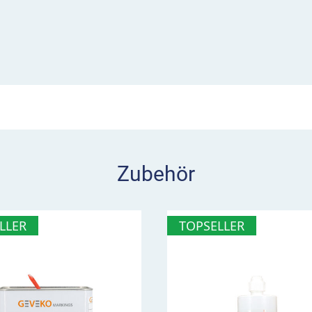
iges Erneuern ist damit
d dienen als
markierung. Sie zeigen die
von DecoMark™ Ludo
Zubehör
kalien und Ölresten ist
PREMARK™ Primer
nen und abgenutzten
LLER
TOPSELLER
 PREMARK™ Viaxi™ Primer
ssen vollständig trocknen
, wie Sie DecoMark™