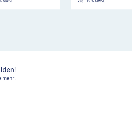
 % MwSt.
zzgl. 19 % MwSt.
lden!
e mehr!