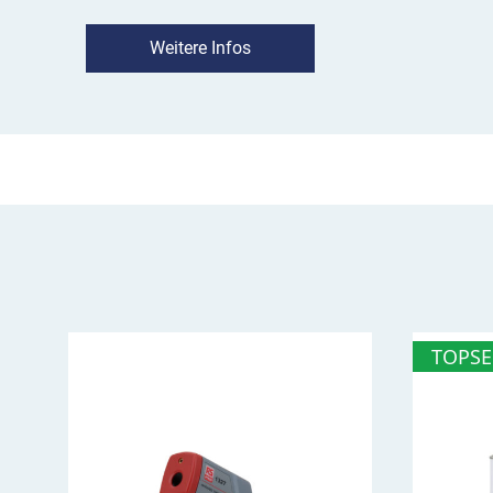
robust und langfristig einsetzbar. Ein regelmäß
Weitere Infos
nicht mehr notwendig.
Hinweis für Sie:
Die gestrichelten Linien im Bil
Orientierungshilfe für die Größe der Spielplatz
jeweiligen 1 Meter-Abstände im Sinnbild.
Was sollte ich vor der Aufbrennung 
beachten?
dass die Oberfläche frei von Schmutz, Chemi
bei Asphalt: Vorbehandlung mit unserem 
bei Beton, Naturstein, Fliesen, Pflasterstei
TOPSE
Markierungen: Vorbehandlung mit unserem
die zur Vorbehandlung genutzten Primer mü
Erfahren Sie in dieser Videoanleitung
Ludo aufbrennen