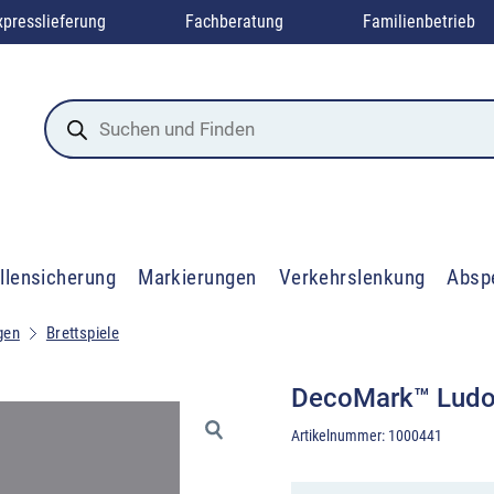
xpresslieferung
Fachberatung
Familienbetrieb
Products
search
llensicherung
Markierungen
Verkehrslenkung
Absp
gen
Brettspiele
DecoMark™ Ludo
Artikelnummer:
1000441