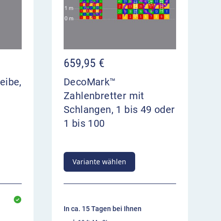
659,95
€
eibe,
DecoMark™
Zahlenbretter mit
Schlangen, 1 bis 49 oder
1 bis 100
Variante wählen
In ca. 15 Tagen bei Ihnen