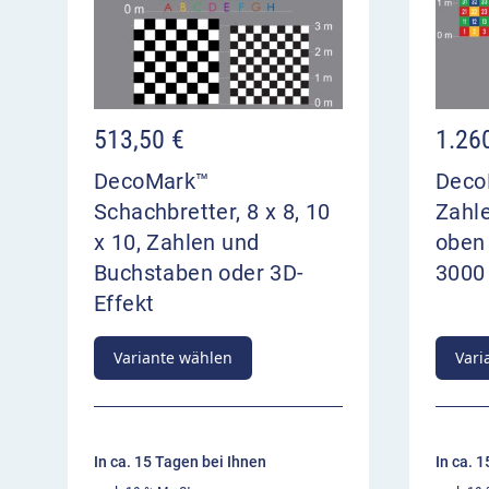
513,50
€
1.26
DecoMark™
Deco
Schachbretter, 8 x 8, 10
Zahle
x 10, Zahlen und
oben 
Buchstaben oder 3D-
300
Effekt
Variante wählen
Vari
In ca. 15 Tagen bei Ihnen
In ca. 