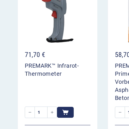
Video-
Player
71,70
€
58,7
PREMARK™ Infrarot-
PRE
Thermometer
Prim
Vorb
00:00
Asph
Beton