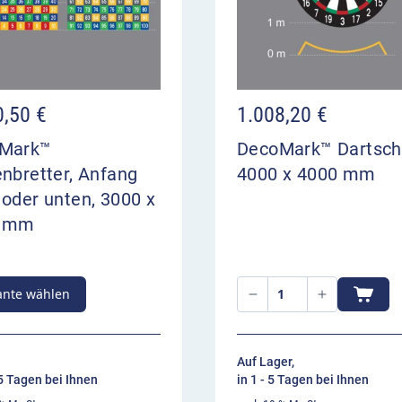
0,50
€
1.008,20
€
Mark™
DecoMark™ Dartsch
nbretter, Anfang
4000 x 4000 mm
oder unten, 3000 x
0 mm
ante wählen
Auf Lager,
15 Tagen bei Ihnen
in 1 - 5 Tagen bei Ihnen