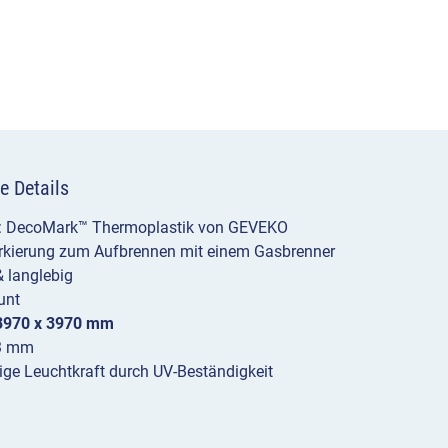
e Details
l: DecoMark™ Thermoplastik von GEVEKO
rkierung zum Aufbrennen mit einem Gasbrenner
& langlebig
unt
3970 x 3970 mm
 3 mm
tige Leuchtkraft durch UV-Beständigkeit