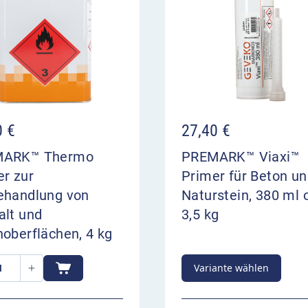
0
€
27,40
€
MARK™ Thermo
PREMARK™ Viaxi™
er zur
Primer für Beton u
ehandlung von
Naturstein, 380 ml 
00:00
alt und
3,5 kg
oberflächen, 4 kg
Variante wählen