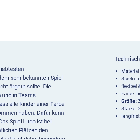
Technisch
liebtesten
Materia
 dem sehr bekannten Spiel
Spielma
ht ärgern sollte. Die
flexibel 
Farbe: b
n und in Teams
Größe: 
ass alle Kinder einer Farbe
Stärke:
enommen haben. Dafür kann
langfris
as Spiel Ludo ist bei
ntlichen Plätzen den
astik ist dabei besonders