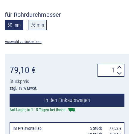
für Rohrdurchmesser
60 mm
76 mm
Auswahl zurücksetzen
Betonklotz
79,10
€
mit
Stückpreis
Bodenhülse
zzgl. 19 % MwSt.
für
In den Einkaufswagen
Rohrpfosten
Ø
Auf Lager, in 1 - 5 Tagen bei Ihnen
60
und
Ihr Preisvorteil
ab
0
5 Stück
77,52 €