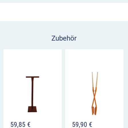
Die Seitenlänge des Betonwürfels beträgt 300
mm. Zur Fixierung der Schraube benötigen Sie
einen 8 mm Inbusschlüssel, dieser ist nicht im
Lieferumfang enthalten. Zur Demontage des
Zubehör
Pfostens können Sie die Schraube einfach wieder
lösen.
59,85
€
59,90
€