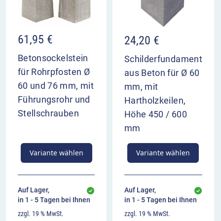
61,95
€
24,20
€
Betonsockelstein
Schilderfundament
für Rohrpfosten Ø
aus Beton für Ø 60
60 und 76 mm, mit
mm, mit
Führungsrohr und
Hartholzkeilen,
Stellschrauben
Höhe 450 / 600
mm
Variante wählen
Variante wählen
Auf Lager,
Auf Lager,
in 1 - 5 Tagen bei Ihnen
in 1 - 5 Tagen bei Ihnen
zzgl. 19 % MwSt.
zzgl. 19 % MwSt.