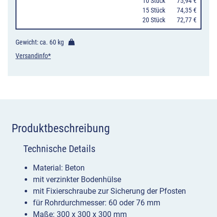
76
10 Stück
75,94 €
15 Stück
74,35 €
mm,
20 Stück
72,77 €
Maße
300
Gewicht: ca.
60 kg
x
Versandinfo*
300
x
300
mm
Menge
Produktbeschreibung
Technische Details
Material: Beton
mit verzinkter Bodenhülse
mit Fixierschraube zur Sicherung der Pfosten
für Rohrdurchmesser: 60 oder 76 mm
Maße: 300 x 300 x 300 mm