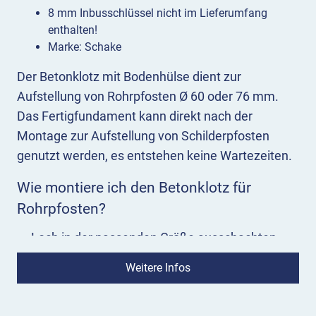
8 mm Inbusschlüssel nicht im Lieferumfang
enthalten!
Marke: Schake
Der Betonklotz mit Bodenhülse dient zur
Aufstellung von Rohrpfosten Ø 60 oder 76 mm.
Das Fertigfundament kann direkt nach der
Montage zur Aufstellung von Schilderpfosten
genutzt werden, es entstehen keine Wartezeiten.
Wie montiere ich den Betonklotz für
Rohrpfosten?
Loch in der passenden Größe ausschachten
Betonklotz einsetzen und ausrichten
Weitere Infos
Boden anfüllen
Rohrpfosten in die Bodenhülse einsetzen
Fixierschraube anziehen – fertig!