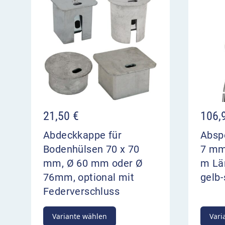
Höhe über Flur: ca. 950 mm
Gesamtlänge (ortsfest): ca. 1 300 mm
Schloss (herausnehmbar): Dreikantverschlu
Kettenösen: optional 0 / 1 / 2 Stück
21,50
€
106,
Abdeckkappe für
Abspe
Bodenhülsen 70 x 70
7 mm
mm, Ø 60 mm oder Ø
m Län
76mm, optional mit
gelb
Federverschluss
Variante wählen
Vari