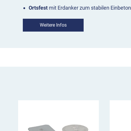
Ortsfest
mit Erdanker zum stabilen Einbeton
Herausnehmbar
mit Bodenhülse und Dreika
Weitere Infos
DIN 3223
Der Dreikantverschluss schützt vor Diebstahl 
Dreikantschlüssel M12 zum Öffnen ist separat e
Bestellen Sie den Stilpoller bei Bedarf mit
1 ode
Sie sind
ideal für das schnelle und flexible Ei
oder Seilen zur temporären Begrenzung von B
oder Zufahrten.
Technische Details
Material: Stahlrundrohr Ø 89 mm
Oberfläche: feuerverzinkt + Pulverbeschich
Anthrazitgrau
Kopf: aufgeschweißter Kugelkopf