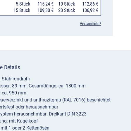
0
5 Stück
115,24 €
10 Stück
112,86 €
Stahlrundrohr
15 Stück
109,30 €
20 Stück
106,92 €
Ø
Versandinfo*
89
mm
mit
Kugelkopf,
e Details
ortsfest/herausnehmbar
Menge
: Stahlrundrohr
sser: 89 mm, Gesamtlänge: ca. 1300 mm
r ca. 950 mm
euerverzinkt und anthrazitgrau (RAL 7016) beschichtet
ortsfest oder herausnehmbar
system herausnehmbar: Dreikant DIN 3223
ung: mit Kugelkopf
 mit 1 oder 2 Kettenösen