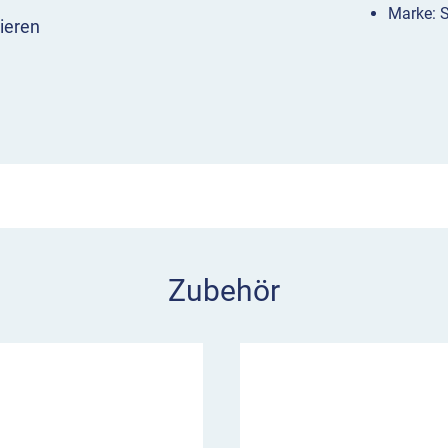
Marke: 
ieren
ntverschluss nach
und Vandalismus. Ein
rhältlich.
r 2 seitlichen Kettenösen
.
nhängen von Absperrketten
ereichen wie Parkplätzen
Zubehör
tung RAL 7016