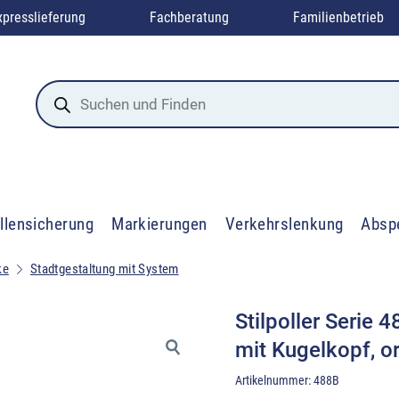
xpresslieferung
Fachberatung
Familienbetrieb
Products
search
llensicherung
Markierungen
Verkehrslenkung
Absp
ke
Stadtgestaltung mit System
Stilpoller Serie
mit Kugelkopf, o
Artikelnummer:
488B