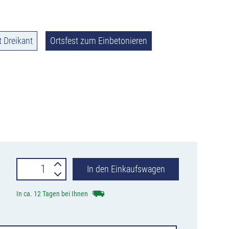
 Dreikant
Ortsfest zum Einbetonieren
Stilpoller
In den Einkaufswagen
Serie
In ca. 12 Tagen bei Ihnen
488
aus