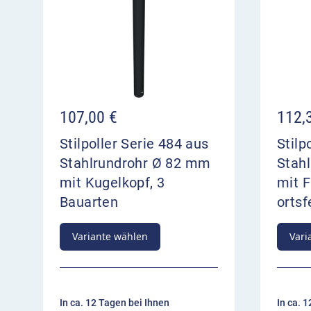
107,00
€
112,
Stilpoller Serie 484 aus
Stilp
Stahlrundrohr Ø 82 mm
Stah
mit Kugelkopf, 3
mit F
Bauarten
orts
Variante wählen
Vari
In ca. 12 Tagen bei Ihnen
In ca. 