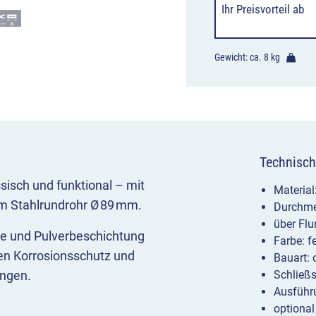
Ihr Preisvorteil
ab
Gewicht: ca.
8 kg
Technisch
assisch und funktional – mit
Material
 Stahlrundrohr Ø 89 mm.
Durchme
über Flu
he und Pulverbeschichtung
Farbe: f
gen Korrosionsschutz und
Bauart: 
ungen.
Schließ
Ausführ
optional