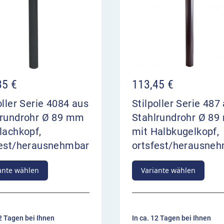
35
€
113,45
€
oller Serie 4084 aus
Stilpoller Serie 487
lrundrohr Ø 89 mm
Stahlrundrohr Ø 8
lachkopf,
mit Halbkugelkopf,
fest/herausnehmbar
ortsfest/herausne
ante wählen
Variante wählen
12 Tagen bei Ihnen
In ca. 12 Tagen bei Ihnen