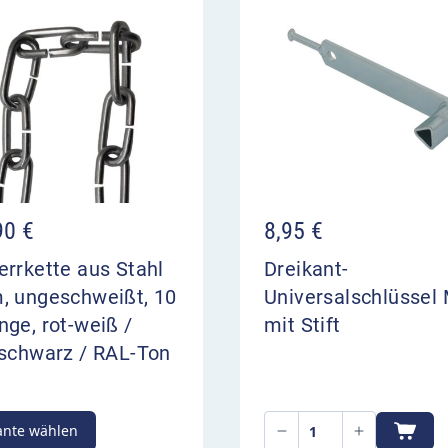
ss nach DIN 3223
90
€
8,95
€
rrkette aus Stahl
Dreikant-
, ungeschweißt, 10
Universalschlüssel
ge, rot-weiß /
mit Stift
-schwarz / RAL-Ton
ante wählen