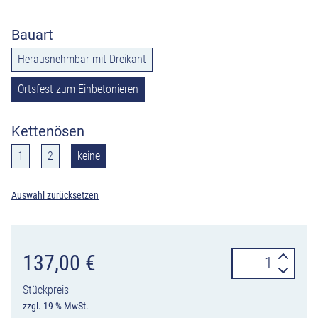
Bauart
Herausnehmbar mit Dreikant
Ortsfest zum Einbetonieren
Kettenösen
1
2
keine
Auswahl zurücksetzen
Stilpoller
137,00
€
Serie
Stückpreis
492
zzgl. 19 % MwSt.
aus