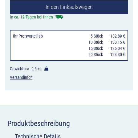
In den Einkaufswagen
Stahlrundrohr
Ø
In ca. 12 Tagen bei Ihnen
102
mm
Ihr Preisvorteil
ab
0
5 Stück
132,89 €
mit
10 Stück
130,15 €
15 Stück
126,04 €
Kugelkopf,
20 Stück
123,30 €
ortsfest/herau
Menge
Gewicht: ca.
9,5 kg
Versandinfo*
Produktbeschreibung
Technische Details