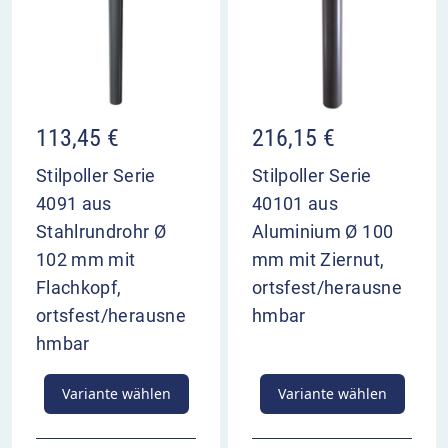
113,45
€
216,15
€
Stilpoller Serie
Stilpoller Serie
4091 aus
40101 aus
Stahlrundrohr Ø
Aluminium Ø 100
102 mm mit
mm mit Ziernut,
Flachkopf,
ortsfest/herausne
ortsfest/herausne
hmbar
hmbar
Variante wählen
Variante wählen