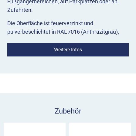
Fußgängerbereichen, auf Parkplätzen oder an
Zufahrten.
Die Oberfläche ist feuerverzinkt und
pulverbeschichtet in RAL 7016 (Anthrazitgrau),
was eine langlebige Beständigkeit gegen
Korrosion garantiert.
Weitere Infos
Ausführungen Stilpoller 492
Ortsfest
mit Erdanker zum Einbetonieren
Herausnehmbar
mit Bodenhülse und
Dreikantverschluss (DIN 3223)
Der Dreikantverschluss schützt den
Zubehör
herausnehmbaren Stilpoller vor Vandalismus und
Diebstahl. Ein passender Dreikantschlüssel M12
zum Öffnen ist separat erhältlich.