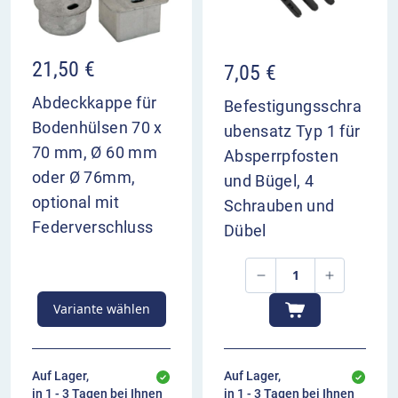
Schloss (herausnehmbar): Dreikantschloss
nach DIN 3223
21,50
€
7,05
€
Abdeckkappe für
Befestigungsschra
Bodenhülsen 70 x
ubensatz Typ 1 für
70 mm, Ø 60 mm
Absperrpfosten
oder Ø 76mm,
und Bügel, 4
optional mit
Schrauben und
Federverschluss
Dübel
Variante wählen
Auf Lager,
Auf Lager,
in 1 - 3 Tagen bei Ihnen
in 1 - 3 Tagen bei Ihnen