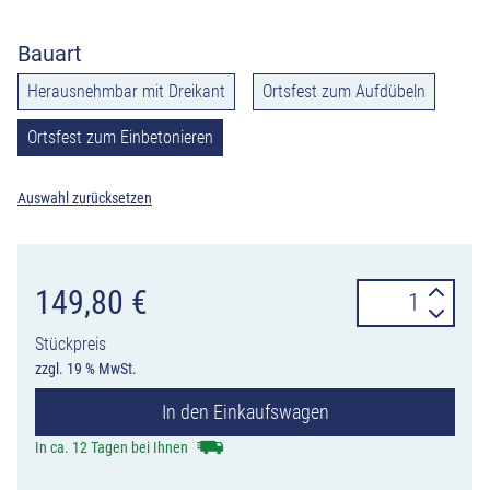
Bauart
Herausnehmbar mit Dreikant
Ortsfest zum Aufdübeln
Ortsfest zum Einbetonieren
Auswahl zurücksetzen
Stilpoller
149,80
€
Serie
Stückpreis
40731
zzgl. 19 % MwSt.
aus
In den Einkaufswagen
Stahlrohr
70
In ca. 12 Tagen bei Ihnen
x