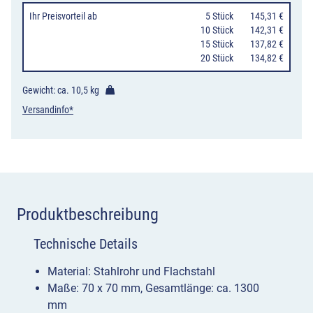
70
Ihr Preisvorteil
ab
0
5 Stück
145,31 €
mm,
10 Stück
142,31 €
15 Stück
137,82 €
oben
20 Stück
134,82 €
offen,
ortsfest/herau
Gewicht: ca.
10,5 kg
Menge
Versandinfo*
Produktbeschreibung
Technische Details
Material: Stahlrohr und Flachstahl
Maße: 70 x 70 mm, Gesamtlänge: ca. 1300
mm