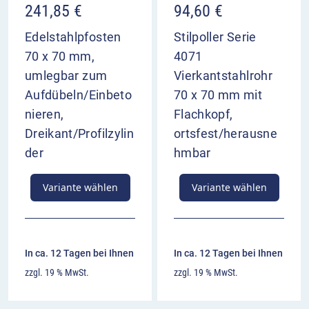
241,85
€
94,60
€
Edelstahlpfosten
Stilpoller Serie
70 x 70 mm,
4071
umlegbar zum
Vierkantstahlrohr
Aufdübeln/Einbeto
70 x 70 mm mit
nieren,
Flachkopf,
Dreikant/Profilzylin
ortsfest/herausne
der
hmbar
Variante wählen
Variante wählen
In ca. 12 Tagen bei Ihnen
In ca. 12 Tagen bei Ihnen
zzgl. 19 % MwSt.
zzgl. 19 % MwSt.