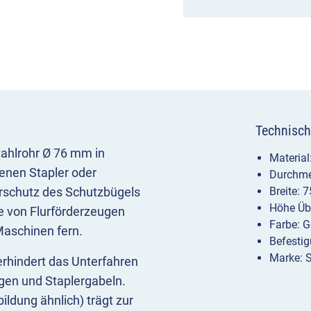
Technisch
tahlrohr Ø 76 mm in
Material
denen Stapler oder
Durchme
rschutz des Schutzbügels
Breite:
Höhe Üb
le von Flurförderzeugen
Farbe: G
Maschinen fern.
Befesti
Marke: 
rhindert das Unterfahren
en und Staplergabeln.
ldung ähnlich) trägt zur