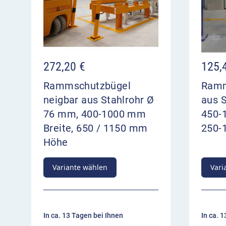
272,20
€
125,
Rammschutzbügel
Ramm
neigbar aus Stahlrohr Ø
aus 
76 mm, 400-1000 mm
450-
Breite, 650 / 1150 mm
250-
Höhe
Variante wählen
Vari
In ca. 13 Tagen bei Ihnen
In ca. 