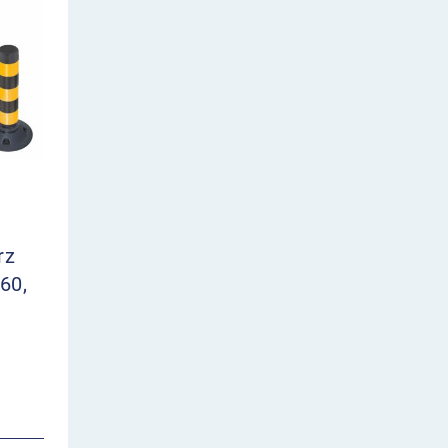
rz
60,