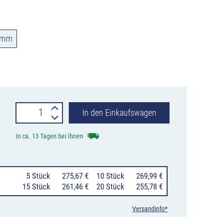
 mm
Schutzbügel
In den Einkaufswagen
mit
In ca. 13 Tagen bei Ihnen
Unterfahrschutz
aus
0
5 Stück
275,67 €
10 Stück
269,99 €
Stahlrohr
15 Stück
261,46 €
20 Stück
255,78 €
Ø
Versandinfo*
76