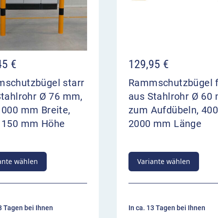
45
€
129,95
€
schutzbügel starr
Rammschutzbügel f
Stahlrohr Ø 76 mm,
aus Stahlrohr Ø 60
1000 mm Breite,
zum Aufdübeln, 400
1150 mm Höhe
2000 mm Länge
ante wählen
Variante wählen
13 Tagen bei Ihnen
In ca. 13 Tagen bei Ihnen