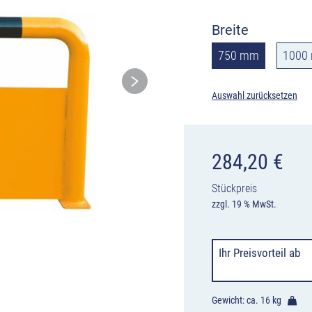
Breite
750 mm
1000
Auswahl zurücksetzen
284,20
€
Stückpreis
zzgl. 19 % MwSt.
Ihr Preisvorteil
ab
Gewicht: ca.
16 kg