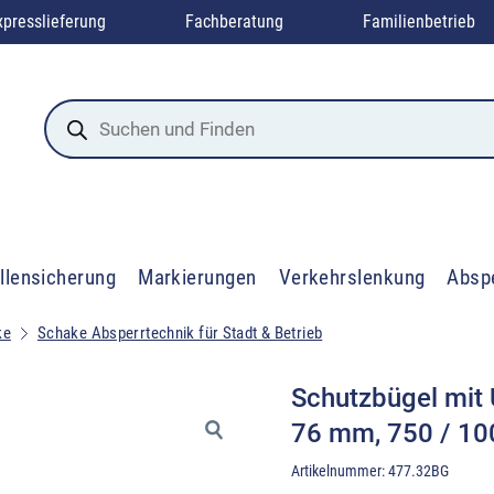
xpresslieferung
Fachberatung
Familienbetrieb
Products
search
llensicherung
Markierungen
Verkehrslenkung
Absp
ke
Schake Absperrtechnik für Stadt & Betrieb
Schutzbügel mit 
76 mm, 750 / 10
Artikelnummer:
477.32BG