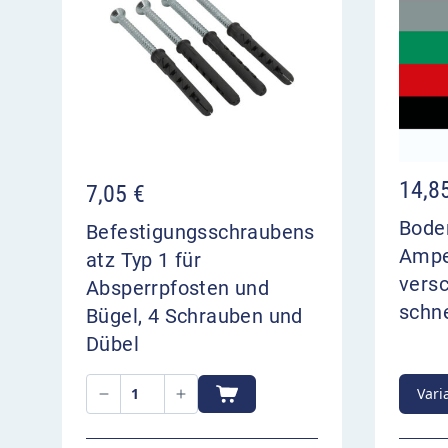
14,8
7,05
€
Bode
Befestigungsschraubens
Amper
atz Typ 1 für
vers
Absperrpfosten und
schne
Bügel, 4 Schrauben und
Dübel
Vari