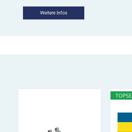
besseren Sichtbarkeit des Schutzbügels bei. Z
Warnstreifen auf dem Rammschutz aufgeklebt
Weitere Infos
Mithilfe der Bodenplatte können Sie den Schut
Unterfahrschutz aus Stahlrohr Ø 76 mm von S
sicher aufdübeln und befestigen.
Gesamtbreite: 750 mm
Gewicht: ca. 12 kg
Gesamtbreite: 1000 mm
Gewicht: ca. 16,5 kg
TOPSE