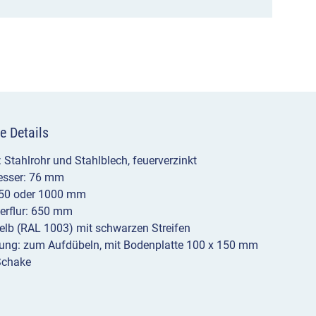
mm,
750
/
1000
mm
e Details
Breite,
: Stahlrohr und Stahlblech, feuerverzinkt
650
sser: 76 mm
 750 oder 1000 mm
mm
erflur: 650 mm
Höhe
elb (RAL 1003) mit schwarzen Streifen
gung: zum Aufdübeln, mit Bodenplatte 100 x 150 mm
Menge
Schake