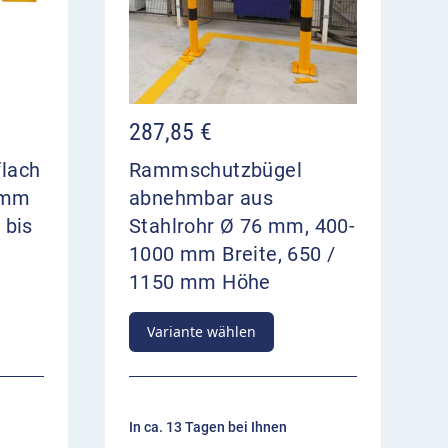
287,85
€
lach
Rammschutzbügel
 mm
abnehmbar aus
 bis
Stahlrohr Ø 76 mm, 400-
1000 mm Breite, 650 /
1150 mm Höhe
Variante wählen
In ca. 13 Tagen bei Ihnen