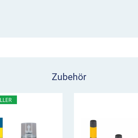
usätzlich sind schwarze
.
zbügel mit
chake auf den Boden
Zubehör
LLER