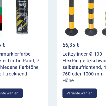
5
€
56,35
€
nmarkierfarbe
Leitzylinder Ø 100
e Traffic Paint, 7
FlexPin gelb/schwa
chiedene Farbtöne,
selbstaufrichtend, 4
ll trocknend
760 oder 1000 mm
Höhe
ante wählen
Variante wählen