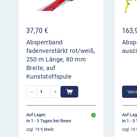
37,70
€
163,
Absperrband
Absp
fadenverstärkt rot/weiß,
auszi
250 m Länge, 80 mm
Breite, auf
Kunststoffspule
Vari
Auf Lager,
Auf Lag
in 1 - 3 Tagen bei Ihnen
in 1 - 3
zzgl. 19 % MwSt.
zzgl. 19