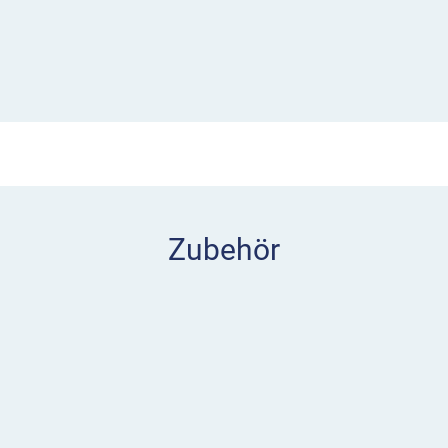
sichtbar.
Länge von 50 Metern. Durch
sperrzaun äußerst leicht
Zubehör