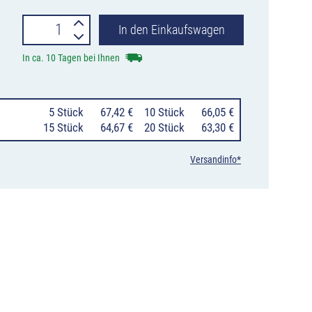
Fangzaun
In den Einkaufswagen
aus
In ca. 10 Tagen bei Ihnen
Kunststoff
Menge
0
5 Stück
67,42 €
10 Stück
66,05 €
15 Stück
64,67 €
20 Stück
63,30 €
Versandinfo*