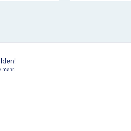
lden!
e mehr!