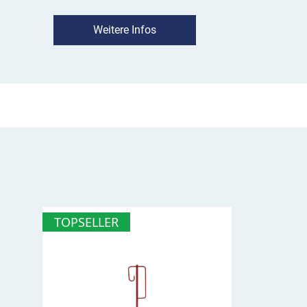
und in seiner orangen Farbgebung weithin gut 
Weitere Infos
Wir liefern den Kunststoff-Fangzaun in einer 
sein Gewicht von nur 6,5 kg ist der variable Ab
und flexibel in der Aufstellung.
TOPSELLER