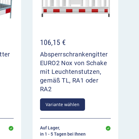
106,15
€
tter
Absperrschrankengitter
EURO2 Nox von Schake
mit Leuchtenstutzen,
gemäß TL, RA1 oder
RA2
Variante wählen
Auf Lager,
in 1 - 5 Tagen bei Ihnen