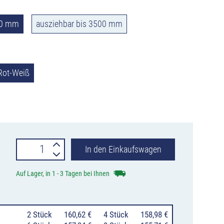
00 mm
ausziehbar bis 3500 mm
Rot-Weiß
Absperrschere
In den Einkaufswagen
ausziehbar
Auf Lager, in 1 - 3 Tagen bei Ihnen
aus
Stahl
0
2 Stück
160,62 €
0
4 Stück
158,98 €
Menge