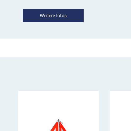
Mit den seitlichen Haken können mehrere Abs
verbunden werden. Durch die schmale Konstruk
Weitere Infos
platzsparende Lagerung gewährleistet.
Dank der beiden standsicheren Stahlrohrfüße s
Scherensperre auch auf Maximallänge sicher. 
Absperrscheren bis 2,50 Meter oder bis 3,50 M