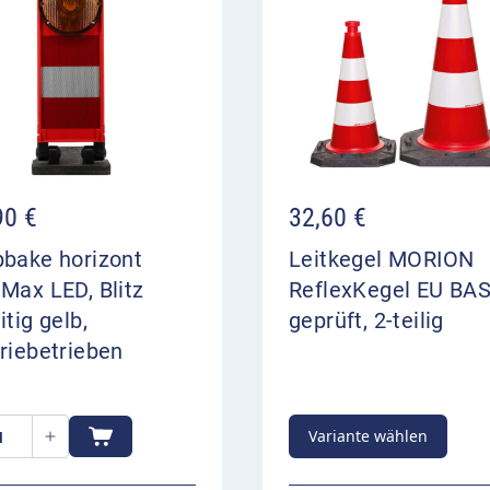
90
€
32,60
€
pbake horizont
Leitkegel MORION
Max LED, Blitz
ReflexKegel EU BAS
itig gelb,
geprüft, 2-teilig
riebetrieben
Variante wählen