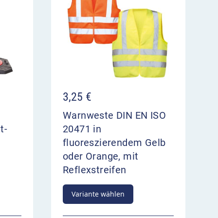
3,25
€
Warnweste DIN EN ISO
t-
20471 in
fluoreszierendem Gelb
oder Orange, mit
Reflexstreifen
Variante wählen