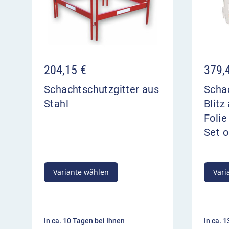
204,15
€
379,
Schachtschutzgitter aus
Scha
Stahl
Blitz
Folie
Set 
Variante wählen
Vari
In ca. 10 Tagen bei Ihnen
In ca. 