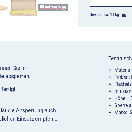
Gewicht: ca.
13 kg
Technisch
önnen Sie im
Material
le absperren.
Farben:
Flachei
fertig!
mit stan
Höhe: 
Sperre 
 ist die Absperrung auch
Marke: 
ieblichen Einsatz empfehlen