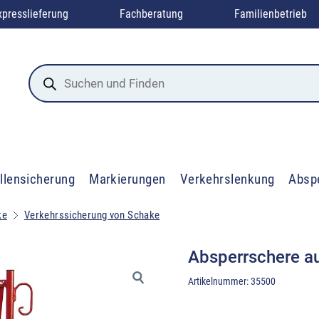
xpresslieferung
Fachberatung
Familienbetrieb
Products
search
llensicherung
Markierungen
Verkehrslenkung
Absp
ke
Verkehrssicherung von Schake
Absperrschere au
Artikelnummer:
35500