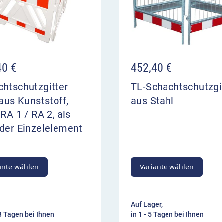
40
€
452,40
€
chtschutzgitter
TL-Schachtschutzgi
 aus Kunststoff,
aus Stahl
 RA 1 / RA 2, als
oder Einzelelement
ante wählen
Variante wählen
Auf Lager,
13 Tagen bei Ihnen
in 1 - 5 Tagen bei Ihnen