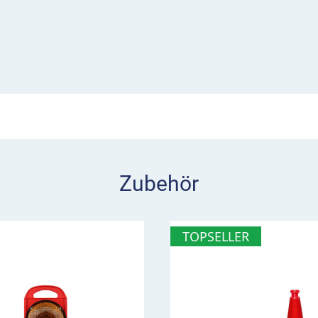
perrscheren miteinander
tion ist eine
teht die
Ausziehbar sind die
eter.
Zubehör
TOPSELLER