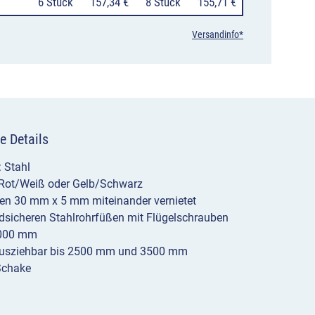
0
6 Stück
157,34 €
0
8 Stück
155,71 €
Versandinfo*
e Details
: Stahl
 Rot/Weiß oder Gelb/Schwarz
sen 30 mm x 5 mm miteinander vernietet
dsicheren Stahlrohrfüßen mit Flügelschrauben
1000 mm
ausziehbar bis 2500 mm und 3500 mm
Schake