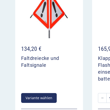
134,20
€
165,
Faltdreiecke und
Klap
Faltsignale
Flash
einse
batte
Variante wählen