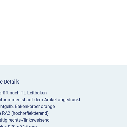
e Details
rüft nach TL Leitbaken
fnummer ist auf dem Artikel abgedruckt
htgelb, Bakenkörper orange
ie RA2 (hochreflektierend)
itig rechts-/linksweisend
ke: 970 x 315 mm