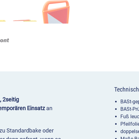
Technisch
 2seitig
BASt-gep
emporären Einsatz
an
BASt-Prü
Fuß leuc
Pfeilfol
e zu Standardbake oder
doppelse
Maße Ba