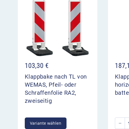
103,30
€
187,
Klappbake nach TL von
Klap
WEMAS, Pfeil- oder
horiz
Schraffenfolie RA2,
batte
zweiseitig
Variante wählen