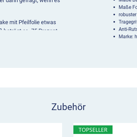
er dann gefragt, wenn es
Maße Fo
robuste
ke mit Pfeilfolie etwas
Tragegri
Anti-Ru
ß beträgt ca. 75 Prozent
Marke: h
n Klappbake: Durch die
nsatzbereit
und
blitzschnell
der einklappen und
sind Stabilität,
eit sowie RSA21-
2K 09/LU)
Zubehör
TOPSELLER
 robuste Kipp-Gelenke