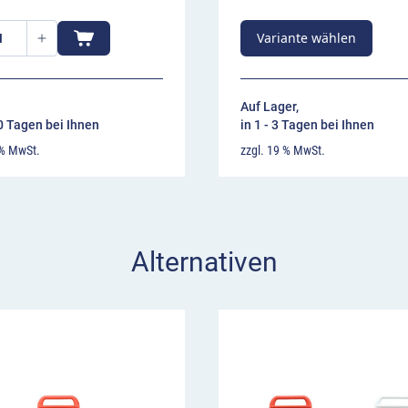
omfortablen Tragegriffe
Variante wählen
unkte, wenn es um den
ung der Klappbake mit
Auf Lager,
10 Tagen bei Ihnen
in 1 - 3 Tagen bei Ihnen
ken empfehlen wir unsere
 % MwSt.
zzgl. 19 % MwSt.
nsportbox aus Stahl.
Alternativen