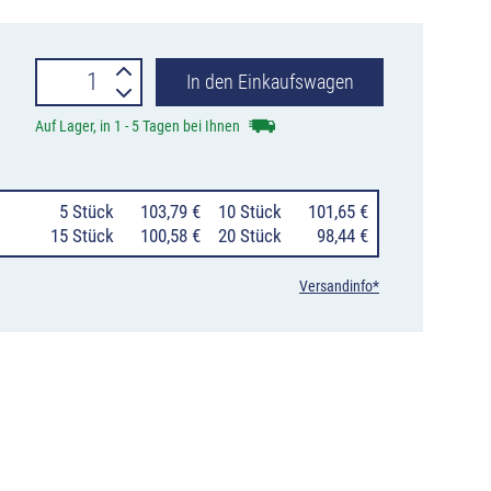
Klappbake
In den Einkaufswagen
Pfeilfolie
Auf Lager, in 1 - 5 Tagen bei Ihnen
RA2
horizont,
0
5 Stück
103,79 €
10 Stück
101,65 €
Fuß
15 Stück
100,58 €
20 Stück
98,44 €
gelb,
Versandinfo*
2seitig
rechts-/linksweisend
Menge