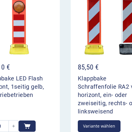
10
€
85,50
€
pbake LED Flash
Klappbake
ont, 1seitig gelb,
Schraffenfolie RA2 
riebetrieben
horizont, ein- oder
zweiseitig, rechts- 
linksweisend
Variante wählen