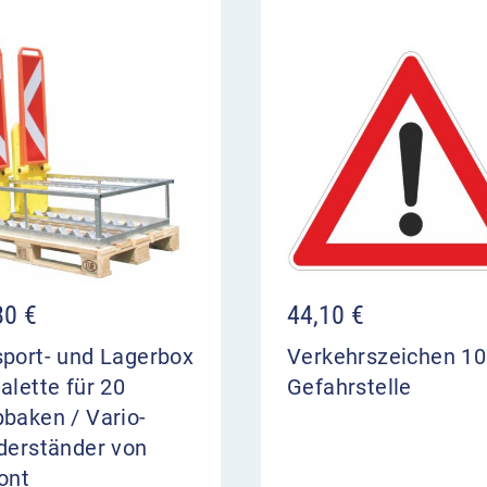
sten, ist das Bakenblatt
lasten – arretiert
in und bleibt liegen –
, wie beispielsweise ein
pelwandige Konstruktion
orizont ist die TL-
her.
e der Reflexklasse RA2,
80
€
44,10
€
enen Bakenkörper ist die
sport- und Lagerbox
Verkehrszeichen 1
e sich hervorragend für
alette für 20
Gefahrstelle
enverkehr, besonders auch
baken / Vario-
derständer von
ont