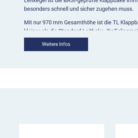
Leitkegel ist die BASt-geprüfte Klappbake imm
besonders schnell und sicher zugehen muss.
Mit nur 970 mm Gesamthöhe ist die TL Klappba
kleiner als die Standard-Leitbake. Ihr Folienma
der großen Schwester. Hauptvorteil der kleine
Weitere Infos
beiden
robusten Kipp-Gelenke
ist sie
sofort ei
aufgebaut
. Genauso schnell lässt sie sich wie
platzsparend unterbringen. Weitere Pluspunkte 
Standfestigkeit, gute Tag- und Nachtsichtbark
Konformität durch RA2-Folie.
Eigenschaften Klappbake Pfeilfolie:
BASt-geprüft
nach TL Leitbaken (Prüf-Nr.: 99 
Stabile Bauweise:
Bakenkörper und Fuß sind über zwei extrem