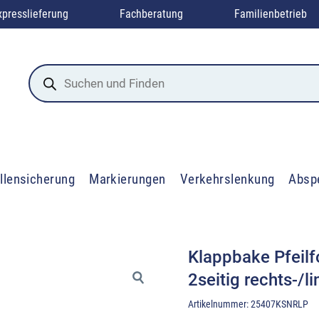
xpresslieferung
Fachberatung
Familienbetrieb
Products
search
llensicherung
Markierungen
Verkehrslenkung
Absp
Klappbake Pfeilfo
2seitig rechts-/l
Artikelnummer:
25407KSNRLP