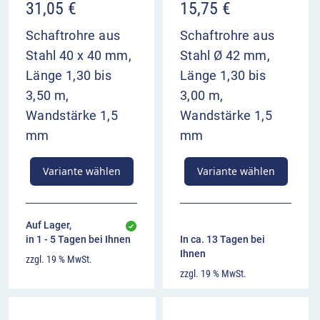
31,05
€
15,75
€
einzelnen Richtstrahler beträgt laut
Herstellerangaben nur 120mA (0,12A). Als
Schaftrohre aus
Schaftrohre aus
Energiequelle kann ein Netzanschluss, ein
Stahl 40 x 40 mm,
Stahl Ø 42 mm,
Akkumulator oder ein Fahrzeug genutzt
Länge 1,30 bis
Länge 1,30 bis
werden. Die Leuchte verfügt über
Nachtabsenkung, um Blendung bei Dunkelheit
3,50 m,
3,00 m,
zu vemeiden
Wandstärke 1,5
Wandstärke 1,5
mm
mm
Befestigung:
Die LED-Richtstrahler lassen sich
an fahrbaren Absperrtafeln und an Fahrzeugen
Variante wählen
Variante wählen
montieren oder mithilfe des an der
Gehäuserückwand angebrachten Secura
Halters 52 mm an Pfosten, Schaftrohren und
Bauzäunen sicher befestigen
Auf Lager,
in 1 - 5 Tagen bei Ihnen
In ca. 13 Tagen bei
Ihnen
zzgl. 19 % MwSt.
zzgl. 19 % MwSt.