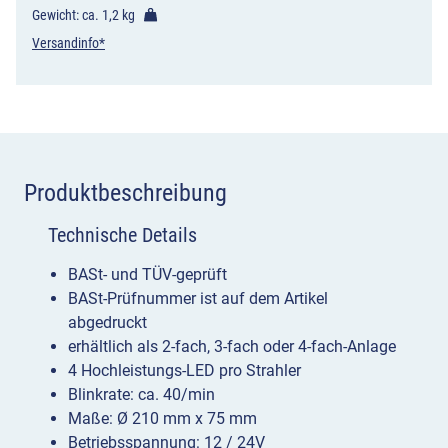
4-
Gewicht: ca.
1,2 kg
fach
Versandinfo*
Menge
Produktbeschreibung
Technische Details
BASt- und TÜV-geprüft
BASt-Prüfnummer ist auf dem Artikel
abgedruckt
erhältlich als 2-fach, 3-fach oder 4-fach-Anlage
4 Hochleistungs-LED pro Strahler
Blinkrate: ca. 40/min
Maße: Ø 210 mm x 75 mm
Betriebsspannung: 12 / 24V