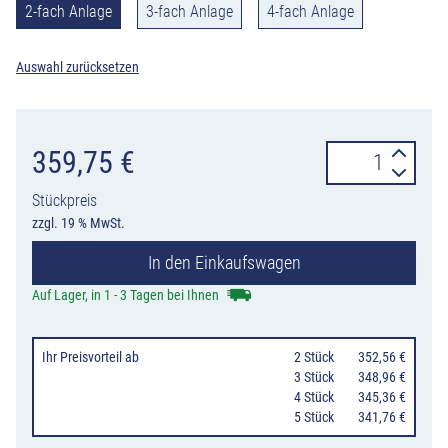
2-fach Anlage
3-fach Anlage
4-fach Anlage
Auswahl zurücksetzen
LED
359,75
€
Vorwarnanlage
Stückpreis
RS
zzgl. 19 % MwSt.
2000
In den Einkaufswagen
plus
horizont,
Auf Lager, in 1 - 3 Tagen bei Ihnen
2-
fach,
Ihr Preisvorteil
ab
0
2 Stück
352,56 €
3-
0
3 Stück
348,96 €
0
4 Stück
345,36 €
fach
0
5 Stück
341,76 €
oder