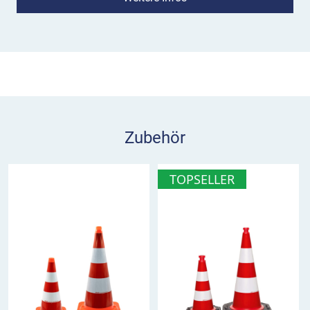
können liegend platziert oder senkrecht
aufgestellt werden.
Eine besonders innovative Funktion, die in
Gefahrensituationen viel Zeit spart: Sobald ein
Blitzmodul von der Magnethalterung
abgenommen wird, schaltet es sich ein und
synchronisiert sich automatisch mit einer
Zubehör
unbegrenzten Anzahl von StreetFlash
Blitzleuchten zu einem Lauflicht.
TOPSELLER
Und noch etwas macht die
StreetFlash horizont
Blitzleuchten
zum
perfekten Helfer an
Gefahrstellen
: Durch ihre robuste Konstruktion
können sie von schweren Fahrzeugen (bis 22
Tonnen) überfahren werden. Sie müssen also vor
dem Eintreffen großer Einsatzwagen nicht