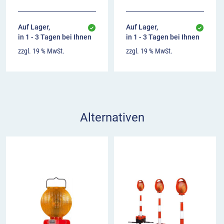
(ausschaltbar) erkennt die Position der
Leuchte automatisch und aktiviert
Auf Lager,
Auf Lager,
entsprechend nur die seitlichen oder nur die
in 1 - 3 Tagen bei Ihnen
in 1 - 3 Tagen bei Ihnen
oberen LEDs.
zzgl. 19 % MwSt.
zzgl. 19 % MwSt.
Sichtbarkeit des Blitzlichts bis zu 1 km
Synchronisation: Die Leuchten schalten sich
automatisch ein, sobald sie von der
magnetischen Tragehalterung abgezogen
werden, und synchronisieren sich
Alternativen
selbstständig. Sie bilden standardmäßig ein
langsames Lauflicht, wobei die Reihenfolge
des Abziehens die Sequenz bestimmt. Die
Richtung des Lauflichts kann durch einen
Klick umgekehrt werden. Die erste Lampe
braucht ca. 6 Sek. zum Angehen, jede
weitere nur noch ca. 3 Sek. Es können
unbegrenzt viele Module synchronisiert
werden; die maximale Reichweite zwischen