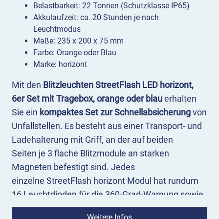
Belastbarkeit: 22 Tonnen (Schutzklasse IP65)
Akkulaufzeit: ca. 20 Stunden je nach
Leuchtmodus
Maße: 235 x 200 x 75 mm
Farbe: Orange oder Blau
Marke: horizont
Mit den
Blitzleuchten StreetFlash LED horizont,
6er Set mit Tragebox, orange oder blau
erhalten
Sie ein
kompaktes Set zur Schnellabsicherung
von
Unfallstellen. Es besteht aus einer Transport- und
Ladehalterung mit Griff, an der auf beiden
Seiten je 3 flache Blitzmodule an starken
Magneten befestigt sind. Jedes
einzelne StreetFlash horizont Modul hat rundum
16 Leuchtdioden für die 360-Grad-Warnung sowie
4 LEDs an der Oberseite. Die flachen Blitzleuchten
Weitere Infos