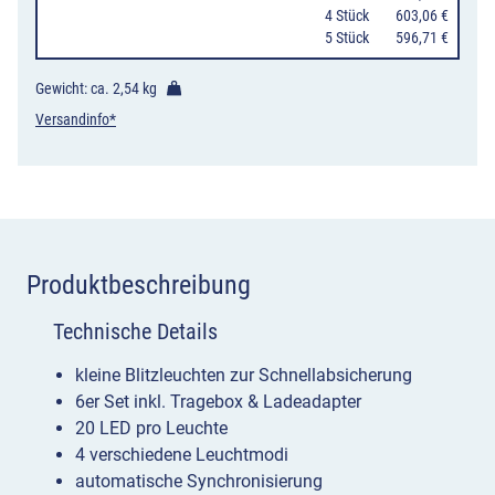
0
4 Stück
603,06 €
oder
0
5 Stück
596,71 €
blau
Menge
Gewicht: ca.
2,54 kg
Versandinfo*
Produktbeschreibung
Technische Details
kleine Blitzleuchten zur Schnellabsicherung
6er Set inkl. Tragebox & Ladeadapter
20 LED pro Leuchte
4 verschiedene Leuchtmodi
automatische Synchronisierung