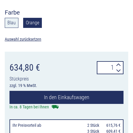
Farbe
Blau
Orange
Auswahl zurücksetzen
Blitzleuchten
634,80
€
StreetFlash
Stückpreis
LED
zzgl. 19 % MwSt.
horizont,
In den Einkaufswagen
6er
Set
In ca. 8 Tagen bei Ihnen
mit
Tragebox,
Ihr Preisvorteil
ab
0
2 Stück
615,76 €
orange
0
3 Stück
609,41 €