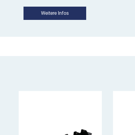
Eigenschaften Euro Blitz Synchron LE
Weitere Infos
BASt- & KBA-geprüft
: Nach TL-Warnleucht
KBA EMV (elektromagnetische Verträglichkei
auf Autobahnen geeignet
Synchronisierung
: Die Blitzleuchten könne
beliebig aufgestellt werden. Sie synchronis
über integrierte Funkmodule. Das Lauflicht e
Reihenfolge des Einschaltens der Leuchten (
Synchronisationsvorgang ist nach ca. 10-1
Für eine neue Vergabe der Reihenfolge werd
ausgeschaltet und in der gewünschten Reih
eingeschaltet. Jedes Euro Blitz Synchron Ge
verwendet werden.
Energieversorgung
: Euro Blitz Synchron LE
integrierten Blei-Gel-Akku 6V/4,5Ah mit aut
Ladebegrenzung und Tiefentladeschutz; di
Ladeerhaltung ist mittels Ladekabel (nicht 