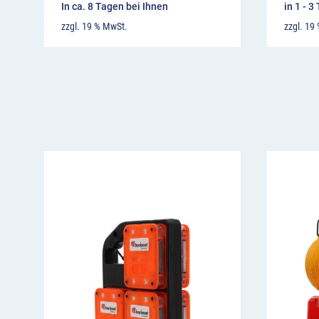
In ca. 8 Tagen bei Ihnen
in 1 - 3
Video:
zzgl. 19 % MwSt.
zzgl. 19
Hier sehen Sie, wie sich die Euro Blitz Synchro
automatisch selbst synchronisieren und wie sc
aufgestellt werden.
Video-
Player