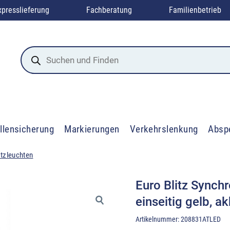
xpresslieferung
Fachberatung
Familienbetrieb
Products
search
llensicherung
Markierungen
Verkehrslenkung
Absp
itzleuchten
Euro Blitz Synchr
einseitig gelb, a
Artikelnummer:
208831ATLED