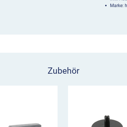
D:
Marke: h
en L8M/L8L, WL 4 sowie
t), für die Absicherung
n zur Synchronisierung
ieren sich automatisch
rgibt sich nach der
s. unten Video). Der
2 Sekunden abgeschlossen.
Zubehör
en alle Leuchten
enfolge wieder
rät kann auch einzeln
D verfügt über einen
omatischer
e Nachladung bzw.
im Lieferumfang enthalten)