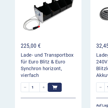
am Kfz-Bordnetz möglich. Die automatische
(bitte separat bestellen) erfolgt über die 
angebrachten Kontakte.
Bauart:
Das Gehäuse aus schlag- und wetter
einen foliengeschützten Wippschalter und v
das Gerät stand- und rutschfest machen. Die
ausgeklappten Standfüßen beträgt bis zu 2
225,00
€
32,4
m/s Windgeschwindigkeit, 8 Beaufort Windst
Lade- und Transportbox
Lade
Adapter ermöglicht das Aufstecken auf Falt
für Euro Blitz & Euro
240V/
Spezielle Ausführungen des Euro Blitz Synchro
Synchron horizont,
Blitz
Feuerwehr erhalten Sie bei uns auf Anfrage. So
vierfach
Akku
batteriebetriebenes Produkt bevorzugen, empf
Batterieversion des Euro Blitz compact Synchr
Betriebsstunden Euro Blitz Synchron L
ca. 90 Stunden mit integriertem 1 x 4,5Ah A
Auf Lag