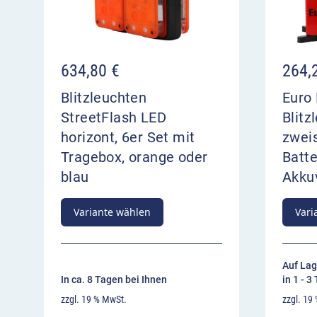
00:00
634,80
€
264,
Blitzleuchten
Euro 
StreetFlash LED
Blitz
horizont, 6er Set mit
zweis
Tragebox, orange oder
Batte
blau
Akku
Variante wählen
Vari
Auf Lag
In ca. 8 Tagen bei Ihnen
in 1 - 3
zzgl. 19 % MwSt.
zzgl. 19