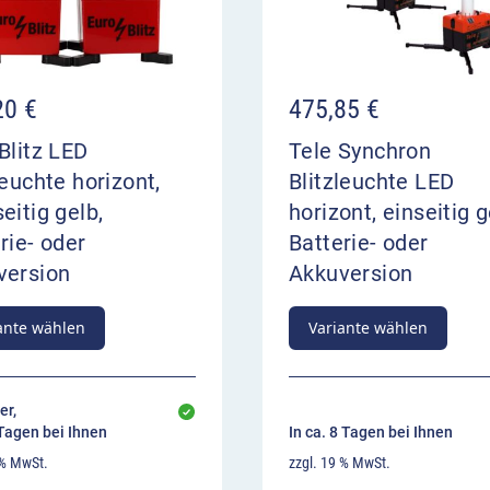
00:56
20
€
475,85
€
Blitz LED
Tele Synchron
leuchte horizont,
Blitzleuchte LED
eitig gelb,
horizont, einseitig g
rie- oder
Batterie- oder
version
Akkuversion
ante wählen
Variante wählen
er,
 Tagen bei Ihnen
In ca. 8 Tagen bei Ihnen
 % MwSt.
zzgl. 19 % MwSt.