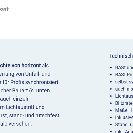
Technisch
uchte von horizont
als
BASt-un
rrung von Unfall- und
BASt-Prü
für Profis synchronisiert
selbst s
auch als
icher Bauart (s. unten
Lichtaust
 auch einzeln
Blitzrat
em Lichtaustritt und
Maße: 1
ust, stand- und rutschfest
inklusiv
nale versehen.
Stand- u
inkl. Ad