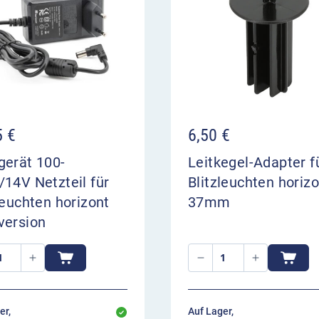
 Ladung im Transportlader
an der Gehäuseaußenseite
festem Kunststoff hat
ier ausklappbare Füße, die
 Standfestigkeit bei
67 N/m2 Winddruck , 20
5
€
6,50
€
ärke. Der integrierte
gerät 100-
Leitkegel-Adapter f
signale.
14V Netzteil für
Blitzleuchten horizo
n LED für Polizei und
leuchten horizont
37mm
llten Sie ein
version
ehlen wir die
on LED.
ED:
kku
er,
Auf Lager,