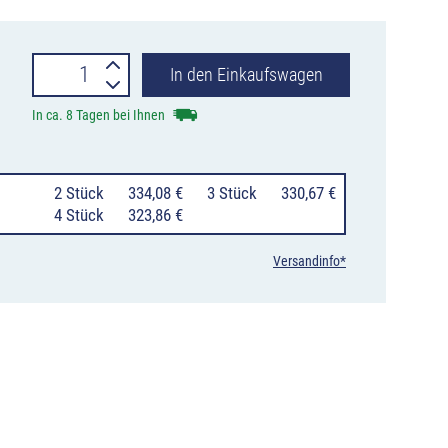
Euro
In den Einkaufswagen
Blitz
In ca. 8 Tagen bei Ihnen
Synchron
LED
0
2 Stück
334,08 €
0
3 Stück
330,67 €
Blitzleuchte
0
4 Stück
323,86 €
horizont,
Versandinfo*
einseitig
gelb,
akkubetrieben
Menge