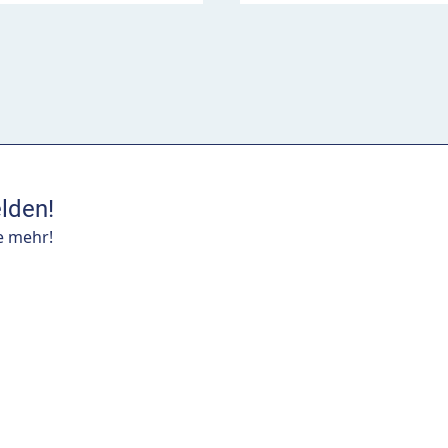
lden!
e mehr!