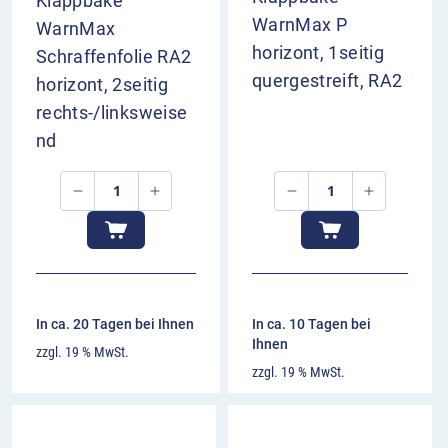
Klappbake
liegen. So werden starke Beschädigungen sowohl
WarnMax P
WarnMax
an der Bake selbst als auch an der Umgebung
horizont, 1seitig
Schraffenfolie RA2
vermieden.
quergestreift, RA2
horizont, 2seitig
rechts-/linksweise
nd
In ca. 20 Tagen bei Ihnen
In ca. 10 Tagen bei
Ihnen
zzgl. 19 % MwSt.
zzgl. 19 % MwSt.