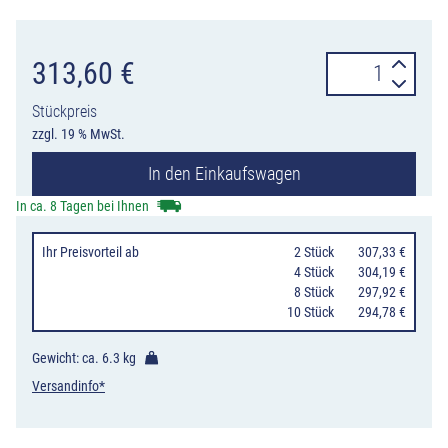
Klappbake
313,60
€
FlashMax
Stückpreis
Stack
zzgl. 19 % MwSt.
Synchro
In den Einkaufswagen
horizont,
stapelbar,
In ca. 8 Tagen bei Ihnen
LED
Ihr Preisvorteil
ab
0
2 Stück
307,33 €
Blitz
0
4 Stück
304,19 €
1seitig
0
8 Stück
297,92 €
10 Stück
294,78 €
gelb,
Lauflichtanlage
Gewicht: ca.
6.3 kg
Menge
Versandinfo*