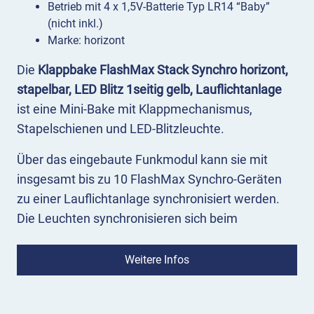
Betrieb mit 4 x 1,5V-Batterie Typ LR14 “Baby”
(nicht inkl.)
Marke: horizont
Die
Klappbake FlashMax Stack Synchro horizont,
stapelbar, LED Blitz 1seitig gelb, Lauflichtanlage
ist eine Mini-Bake mit Klappmechanismus,
Stapelschienen und LED-Blitzleuchte.
Über das eingebaute Funkmodul kann sie mit
insgesamt bis zu 10 FlashMax Synchro-Geräten
zu einer Lauflichtanlage synchronisiert werden.
Die Leuchten synchronisieren sich beim
Einschalten und sind so direkt einsatzbereit.
Weitere Infos
Mittels der Kunststoffschienen am Fuß lässt sich
FlashMax Stack Synchro in eingeklapptem
Zustand stapeln und platzsparend transportieren.