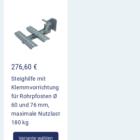
276,60
€
Steighilfe mit
Klemmvorrichtung
für Rohrpfosten Ø
60 und 76 mm,
maximale Nutzlast
180 kg
Variante wählen