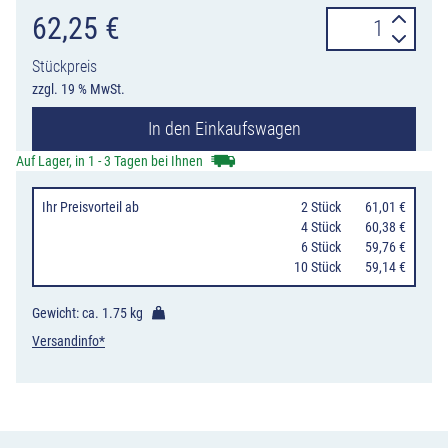
Schildabdecku
62,25
€
für
Stückpreis
Verkehrszeiche
zzgl. 19 % MwSt.
mit
In den Einkaufswagen
600
mm
Auf Lager, in 1 - 3 Tagen bei Ihnen
Durchmesser,
Ihr Preisvorteil
ab
0
2 Stück
61,01 €
VE
0
4 Stück
60,38 €
2
0
6 Stück
59,76 €
10 Stück
59,14 €
Stück
Menge
Gewicht: ca.
1.75 kg
Versandinfo*