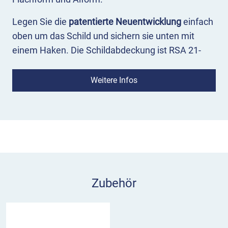
Legen Sie die
patentierte Neuentwicklung
einfach
oben um das Schild und sichern sie unten mit
einem Haken. Die Schildabdeckung ist RSA 21-
konform und besteht aus extrem robustem
Recyclingkunststoff. Eine Verpackungseinheit
Weitere Infos
enthält 2 Schildabdeckungen.
Vorteile der Schildabdeckung von
WEMAS
RSA 21-konform
berührungslos, schont die Reflexfolie
minimaler Montageaufwand
Zubehör
vollständige Abdeckung des Schildes
UV- und witterungsbeständig, abwaschbar