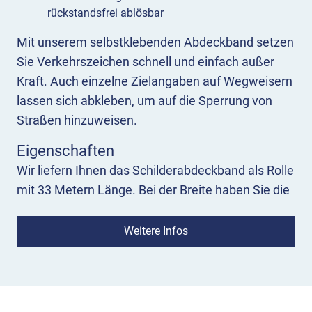
rückstandsfrei ablösbar
Mit unserem selbstklebenden Abdeckband setzen
Sie Verkehrszeichen schnell und einfach außer
Kraft. Auch einzelne Zielangaben auf Wegweisern
lassen sich abkleben, um auf die Sperrung von
Straßen hinzuweisen.
Eigenschaften
Wir liefern Ihnen das Schilderabdeckband als Rolle
mit 33 Metern Länge. Bei der Breite haben Sie die
Wahl zwischen 50, 75 und 100 mm, je nach Größe
des Schildes oder der Zielangabe.
Weitere Infos
Das Abdeckband zeigt einen breiten Balken in
Orange, der von zwei schmalen schwarzen
Streifen eingefasst ist. Der orange Teil ist