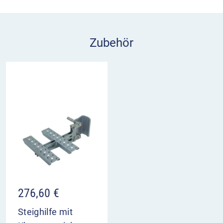
tagesleuchtend und so im Hellen sehr gut
erkennbar. Bei Dunkelheit ist dann ein schwarzer
Strich zu sehen.
Zubehör
Das selbstklebende Abdeckband ist sehr reißfest
(60N/cm) und äußerst wetterfest. Es kann bis zu 3
Monate lang rückstandsfrei (ohne Gewähr)
langsam abgezogen werden. Kleberückstände
können je nach vorhandenem Folienuntergrund
auftreten.
276,60
€
Steighilfe mit