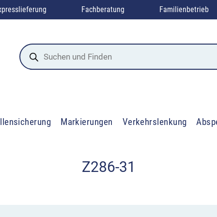
xpresslieferung
Fachberatung
Familienbetrieb
Products
search
llensicherung
Markierungen
Verkehrslenkung
Absp
Z286-31