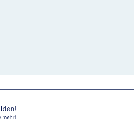
lden!
e mehr!