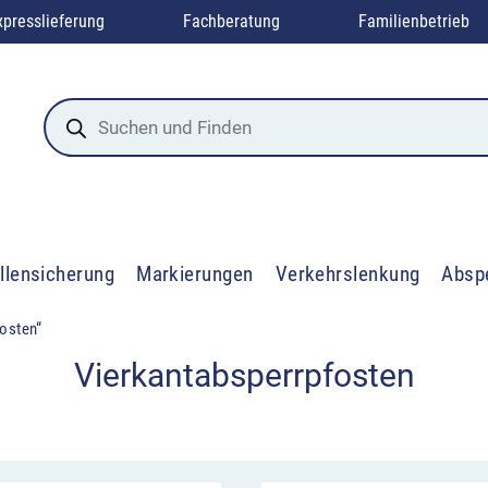
xpresslieferung
Fachberatung
Familienbetrieb
Products
search
llensicherung
Markierungen
Verkehrslenkung
Absp
fosten“
Vierkantabsperrpfosten