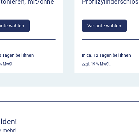
tonieren, mit/ohne
Profilzylinderschlos
ante wählen
Variante wählen
12 Tagen bei Ihnen
In ca. 12 Tagen bei Ihnen
 % MwSt.
zzgl. 19 % MwSt.
lden!
e mehr!