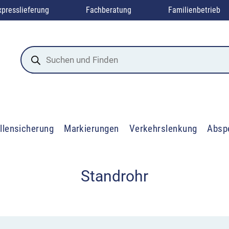
xpresslieferung
Fachberatung
Familienbetrieb
Products
search
llensicherung
Markierungen
Verkehrslenkung
Absp
Standrohr