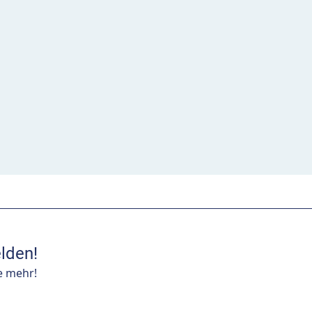
lden!
e mehr!