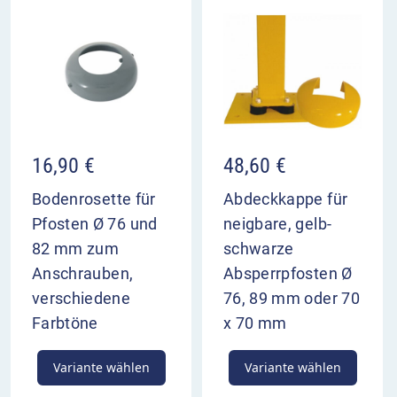
16,90
€
48,60
€
Bodenrosette für
Abdeckkappe für
Pfosten Ø 76 und
neigbare, gelb-
82 mm zum
schwarze
Anschrauben,
Absperrpfosten Ø
verschiedene
76, 89 mm oder 70
Farbtöne
x 70 mm
Variante wählen
Variante wählen