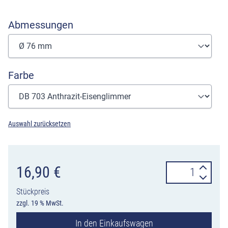
Abmessungen
Farbe
Auswahl zurücksetzen
Bodenrosette
16,90
€
für
Stückpreis
Pfosten
zzgl. 19 % MwSt.
Ø
In den Einkaufswagen
76