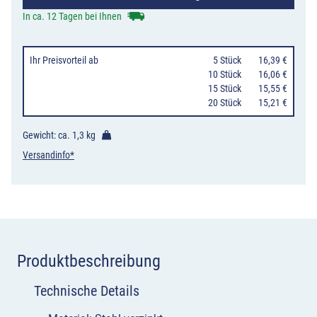
und
In ca. 12 Tagen bei Ihnen
82
mm
Ihr Preisvorteil
ab
0
5 Stück
16,39 €
zum
10 Stück
16,06 €
15 Stück
15,55 €
Anschrauben,
20 Stück
15,21 €
verschiedene
Farbtöne
Gewicht: ca.
1,3 kg
Menge
Versandinfo*
Produktbeschreibung
Technische Details