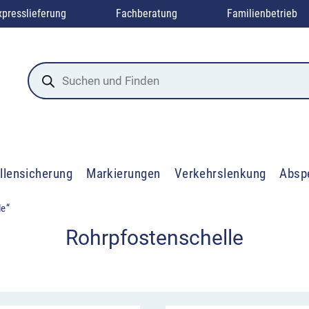
xpresslieferung
Fachberatung
Familienbetrieb
Products
search
llensicherung
Markierungen
Verkehrslenkung
Absp
le“
Rohrpfostenschelle