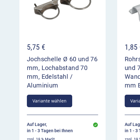
5,75
€
1,85
Jochschelle Ø 60 und 76
Rohrs
mm, Lochabstand 70
und 
mm, Edelstahl /
Wand
Aluminium
mm B
Variante wählen
Vari
Auf Lager,
Auf Lag
in 1 - 3 Tagen bei Ihnen
in 1 - 3
zzgl. 19 % MwSt.
zzgl. 19