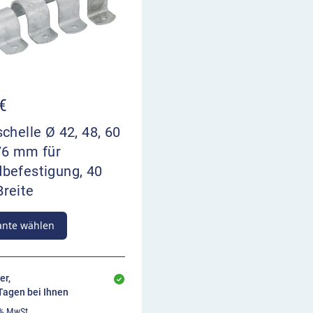
€
chelle Ø 42, 48, 60
76 mm für
befestigung, 40
reite
ante wählen
er,
 Tagen bei Ihnen
 % MwSt.