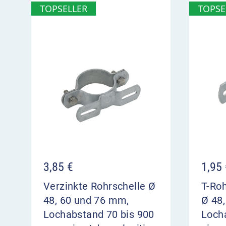
TOPSELLER
TOPSE
3,85
€
1,95
Verzinkte Rohrschelle Ø
T-Roh
48, 60 und 76 mm,
Ø 48
Lochabstand 70 bis 900
Loch