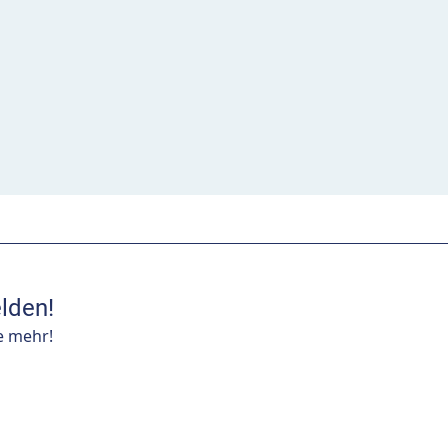
lden!
e mehr!