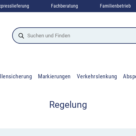
xpresslieferung
Fachberatung
Familienbetrieb
Products
search
llensicherung
Markierungen
Verkehrslenkung
Absp
Regelung