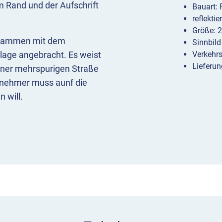
 Rand und der Aufschrift
Bauart:
reflekti
Größe: 
usammen mit dem
Sinnbild
lage angebracht. Es weist
Verkehr
Lieferun
einer mehrspurigen Straße
ilnehmer muss aunf die
 will.
Z 131 Lichtzeichenanlage
rd zum Beispiel an
 Fahrzeuge zugleich an
lage nötig ist, um die
ick
eichenanlage