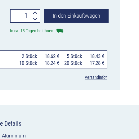
Verkehrszeichen
In den Einkaufswagen
1012-
In ca. 13 Tagen bei Ihnen
37
Zuflussregelung
0
2 Stück
18,62 €
0
5 Stück
18,43 €
Menge
10 Stück
18,24 €
20 Stück
17,28 €
Versandinfo*
e Details
l: Aluminium