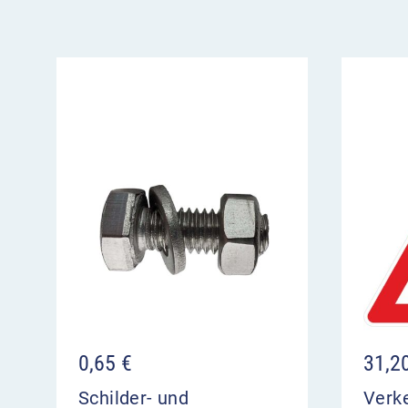
weist auf Zuflussregelung durch eine Ampel
mehrspuriger Straße hin
Anbringung meist unter dem Bezugszeiche
0,65
€
31,2
Schilder- und
Verk