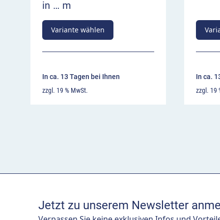
in … m
Variante wählen
Vari
In ca. 13 Tagen bei Ihnen
In ca. 
zzgl. 19 % MwSt.
zzgl. 19
Jetzt zu unserem Newsletter anme
Verpassen Sie keine exklusiven Infos und Vorteil