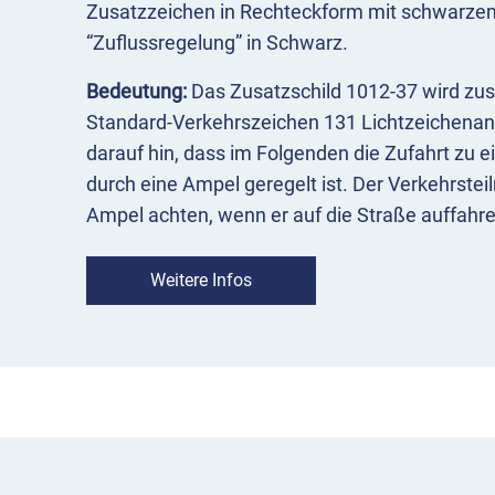
Zusatzzeichen in Rechteckform mit schwarzem
“Zuflussregelung” in Schwarz.
Bedeutung:
Das Zusatzschild 1012-37 wird z
Standard-Verkehrszeichen 131 Lichtzeichenan
darauf hin, dass im Folgenden die Zufahrt zu 
durch eine Ampel geregelt ist. Der Verkehrste
Ampel achten, wenn er auf die Straße auffahren
Einsatz:
Das Zusatzzeichen 1012-37 wird mit V
Weitere Infos
kombiniert und unter diesem angebracht. Es wi
Autobahnzufahrten eingesetzt, an denen viele
der Zufahrt eintreffen können und eine Ampelan
Staugefahr zu reduzieren.
VZ 1012-37 Zuflussregelung im Überbl
kombiniert mit Verkehrszeichen 131 Lichtz