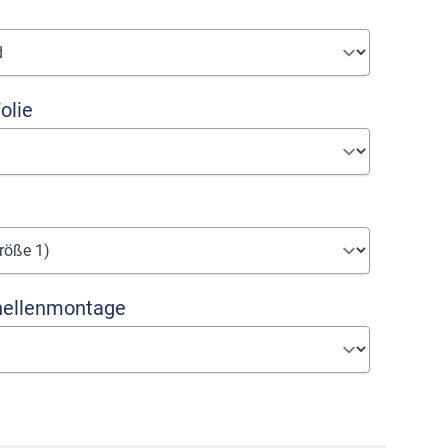
olie
hellenmontage