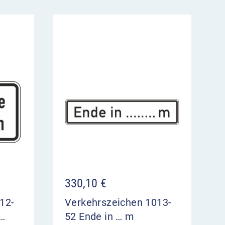
330,10
€
12-
Verkehrszeichen 1013-
 …
52 Ende in … m