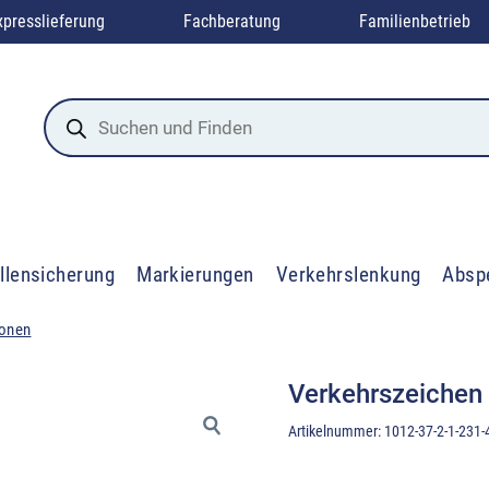
xpresslieferung
Fachberatung
Familienbetrieb
Products
search
llensicherung
Markierungen
Verkehrslenkung
Absp
ionen
Verkehrszeichen
Artikelnummer:
1012-37-2-1-231-