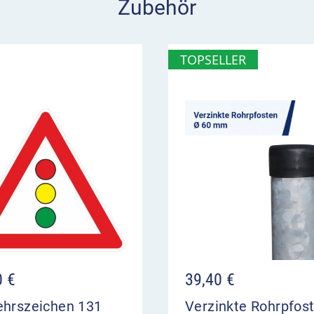
Zubehör
 an Zufahrt zu
n
TOPSELLER
0
€
39,40
€
ehrszeichen 131
Verzinkte Rohrpfos