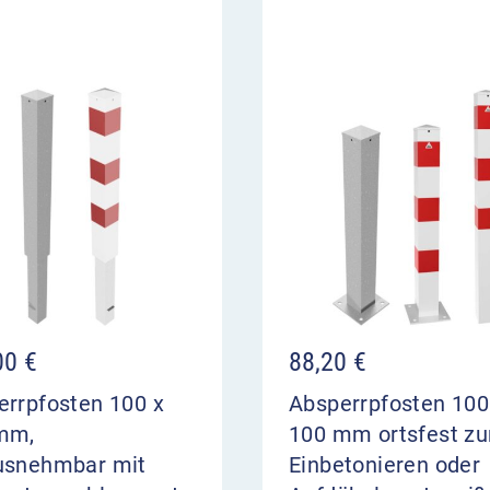
00
€
88,20
€
errpfosten 100 x
Absperrpfosten 100
mm,
100 mm ortsfest z
usnehmbar mit
Einbetonieren oder