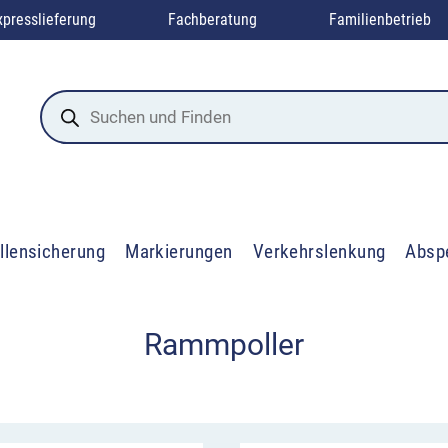
xpresslieferung
Fachberatung
Familienbetrieb
Products
search
llensicherung
Markierungen
Verkehrslenkung
Absp
Rammpoller