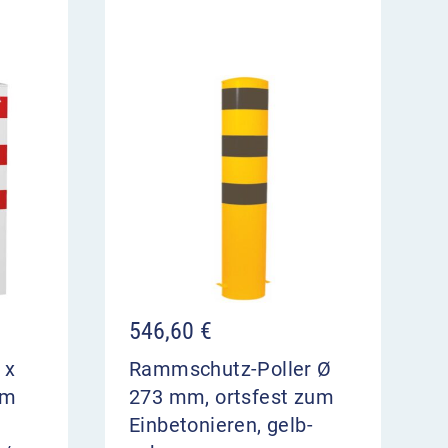
546,60
€
 x
Rammschutz-Poller Ø
um
273 mm, ortsfest zum
Einbetonieren, gelb-