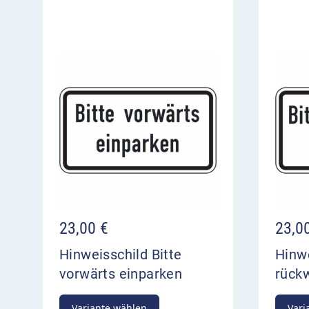
23,00
€
23,0
Hinweisschild Bitte
Hinwe
vorwärts einparken
rück
Variante wählen
Vari