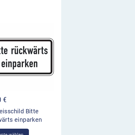
0
€
isschild Bitte
wärts einparken
ante wählen