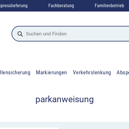
xpresslieferung
Fachberatung
Familienbetrieb
Products
search
llensicherung
Markierungen
Verkehrslenkung
Absp
parkanweisung