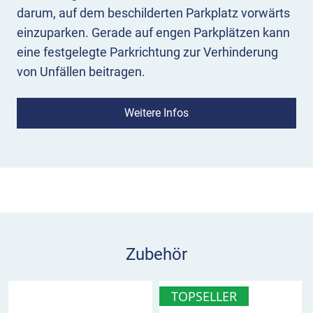
darum, auf dem beschilderten Parkplatz vorwärts
einzuparken. Gerade auf engen Parkplätzen kann
eine festgelegte Parkrichtung zur Verhinderung
von Unfällen beitragen.
Einsatz:
Das Hinweisschild kommt vor allem auf
Weitere Infos
engen und stark befahrenen Parkplätzen zum
Einsatz. Es sollte gut sichtbar über den gesamten
Parkplatz verteilt angebracht werden.
Hinweisschild Bitte vorwärts einparken
im Überblick
auf dem beschilderten Parkplatz soll vorwärts
Zubehör
eingeparkt werden
sorgt für Ordnung und reduziert Anfahrunfälle
TOPSELLER