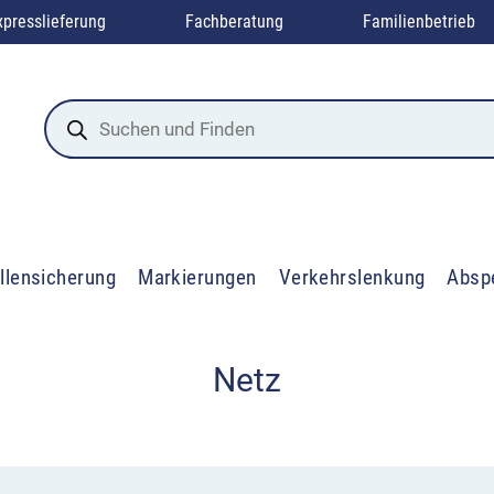
xpresslieferung
Fachberatung
Familienbetrieb
Products
search
llensicherung
Markierungen
Verkehrslenkung
Absp
Netz