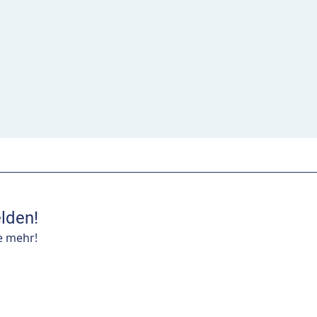
lden!
e mehr!