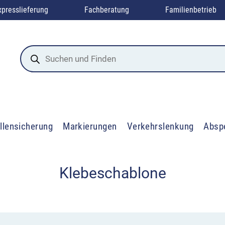
xpresslieferung
Fachberatung
Familienbetrieb
Products
search
llensicherung
Markierungen
Verkehrslenkung
Absp
Klebeschablone