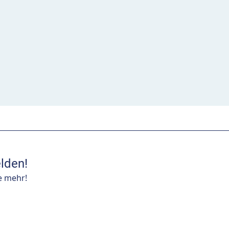
lden!
e mehr!