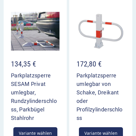
134,35
€
172,80
€
Parkplatzsperre
Parkplatzsperre
SESAM Privat
umlegbar von
umlegbar,
Schake, Dreikant
Rundzylinderschlo
oder
ss, Parkbügel
Profilzylinderschlo
Stahlrohr
ss
Variante wählen
Variante wählen