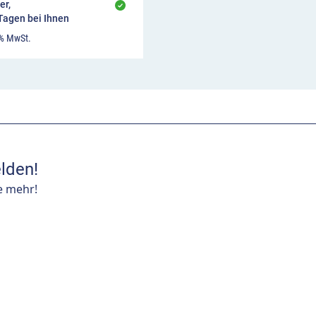
er,
 Tagen bei Ihnen
 % MwSt.
lden!
e mehr!