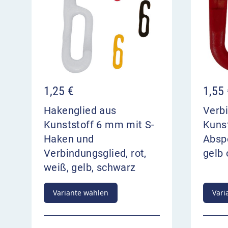
1,25
€
1,55
Hakenglied aus
Verb
Kunststoff 6 mm mit S-
Kuns
Haken und
Abspe
Verbindungsglied, rot,
gelb
weiß, gelb, schwarz
Variante wählen
Vari