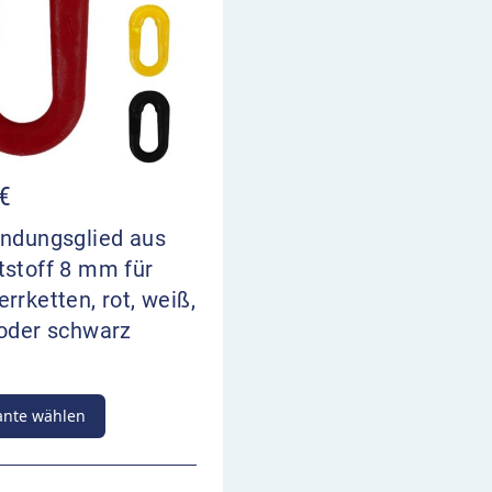
€
indungsglied aus
tstoff 8 mm für
rrketten, rot, weiß,
 oder schwarz
ante wählen