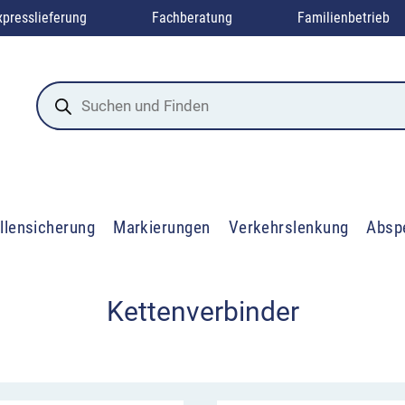
xpresslieferung
Fachberatung
Familienbetrieb
Products
search
llensicherung
Markierungen
Verkehrslenkung
Absp
Kettenverbinder