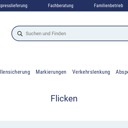
xpresslieferung
Fachberatung
Familienbetrieb
Products
search
llensicherung
Markierungen
Verkehrslenkung
Absp
Flicken