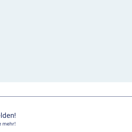
lden!
e mehr!