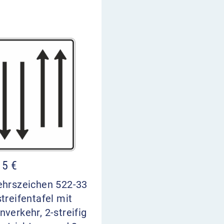
15
€
ehrszeichen 522-33
treifentafel mit
verkehr, 2-streifig