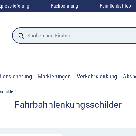
xpresslieferung
Fachberatung
Familienbetrieb
Products
search
llensicherung
Markierungen
Verkehrslenkung
Absp
schilder“
Fahrbahnlenkungsschilder