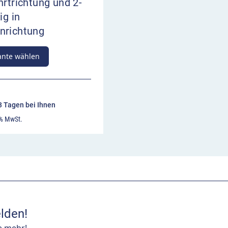
hrtrichtung und 2-
ig in
nrichtung
ante wählen
13 Tagen bei Ihnen
 % MwSt.
lden!