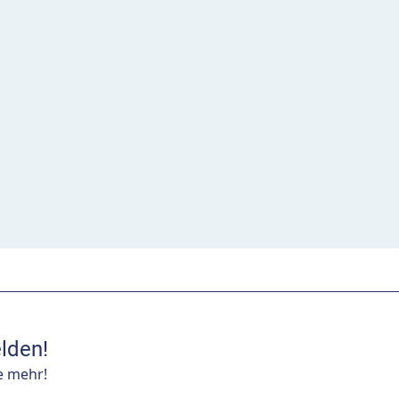
lden!
e mehr!