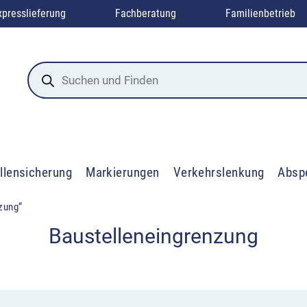
xpresslieferung
Fachberatung
Familienbetrieb
Products
search
llensicherung
Markierungen
Verkehrslenkung
Absp
nzung“
Baustelleneingrenzung