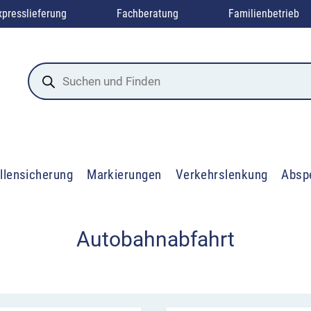
xpresslieferung
Fachberatung
Familienbetrieb
Products
search
llensicherung
Markierungen
Verkehrslenkung
Absp
Autobahnabfahrt