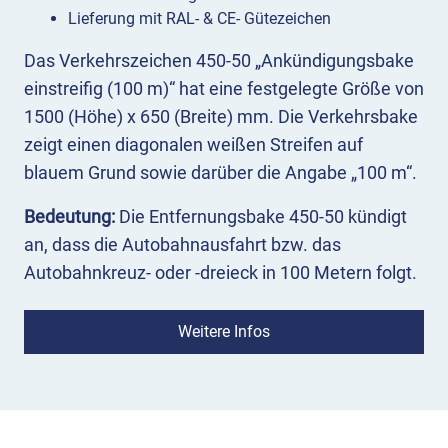
Lieferung mit RAL- & CE- Gütezeichen
Das Verkehrszeichen 450-50 „Ankündigungsbake
einstreifig (100 m)“ hat eine festgelegte Größe von
1500 (Höhe) x 650 (Breite) mm. Die Verkehrsbake
zeigt einen diagonalen weißen Streifen auf
blauem Grund sowie darüber die Angabe „100 m“.
Bedeutung:
Die Entfernungsbake 450-50 kündigt
an, dass die Autobahnausfahrt bzw. das
Autobahnkreuz- oder -dreieck in 100 Metern folgt.
Damit erhalten Verkehrsteilnehmende, die hier
ausfahren möchten, gleichzeitig den Hinweis, die
Weitere Infos
entsprechende Fahrspur und Geschwindigkeit zu
wählen.
Einsatz:
Das Zeichen 450-50 dient der Orientierung