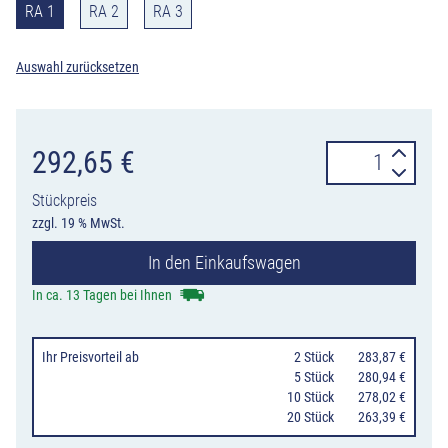
RA 1
RA 2
RA 3
Auswahl zurücksetzen
Verkehrszeiche
292,65
€
450-
Stückpreis
50
zzgl. 19 % MwSt.
Ankündigungs
In den Einkaufswagen
einstreifig
(100
In ca. 13 Tagen bei Ihnen
m)
Menge
Ihr Preisvorteil
ab
0
2 Stück
283,87 €
0
5 Stück
280,94 €
10 Stück
278,02 €
20 Stück
263,39 €