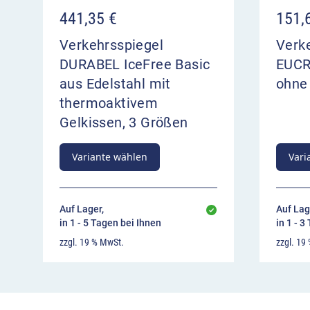
441,35
€
151,
Verkehrsspiegel
Verk
DURABEL IceFree Basic
EUCR
aus Edelstahl mit
ohne
thermoaktivem
Gelkissen, 3 Größen
Variante wählen
Vari
Auf Lager,
Auf Lag
in 1 - 5 Tagen bei Ihnen
in 1 - 3
zzgl. 19 % MwSt.
zzgl. 19