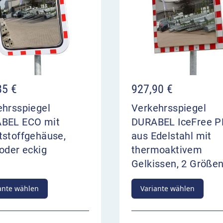
85
€
927,90
€
ehrsspiegel
Verkehrsspiegel
BEL ECO mit
DURABEL IceFree 
tstoffgehäuse,
aus Edelstahl mit
oder eckig
thermoaktivem
Gelkissen, 2 Größe
ante wählen
Variante wählen