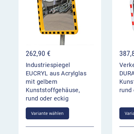
262,90
€
387,
Industriespiegel
Verk
EUCRYL aus Acrylglas
DURA
mit gelbem
Kuns
Kunststoffgehäuse,
rund 
rund oder eckig
Variante wählen
Vari