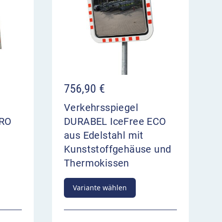
756,90
€
Verkehrsspiegel
PRO
DURABEL IceFree ECO
aus Edelstahl mit
Kunststoffgehäuse und
n
Thermokissen
Variante wählen