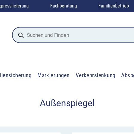
xpresslieferung
Fachberatung
Familienbetrieb
Products
search
llensicherung
Markierungen
Verkehrslenkung
Absp
Außenspiegel