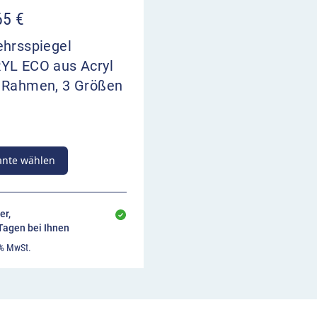
65
€
ehrsspiegel
YL ECO aus Acryl
 Rahmen, 3 Größen
ante wählen
er,
 Tagen bei Ihnen
 % MwSt.