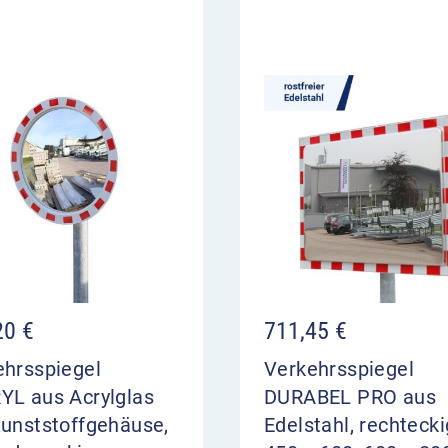
20
€
711,45
€
ehrsspiegel
Verkehrsspiegel
YL aus Acrylglas
DURABEL PRO aus
Kunststoffgehäuse,
Edelstahl, rechtecki