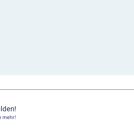
lden!
e mehr!