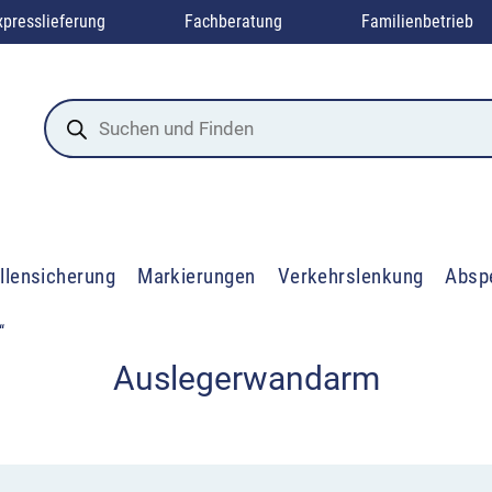
xpresslieferung
Fachberatung
Familienbetrieb
Products
search
llensicherung
Markierungen
Verkehrslenkung
Absp
“
Auslegerwandarm