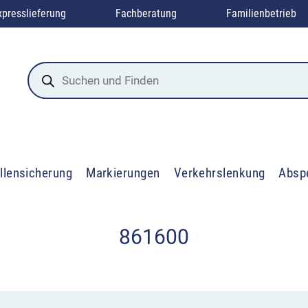
xpresslieferung
Fachberatung
Familienbetrieb
Products
search
llensicherung
Markierungen
Verkehrslenkung
Absp
861600