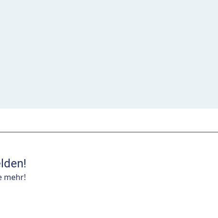
lden!
e mehr!