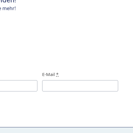
lden!
e mehr!
E-Mail
*