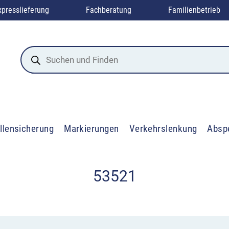
xpresslieferung
Fachberatung
Familienbetrieb
Products
search
llensicherung
Markierungen
Verkehrslenkung
Absp
53521