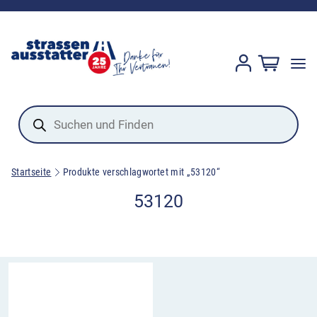
Products
search
Startseite
Produkte verschlagwortet mit „53120“
53120