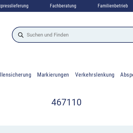
xpresslieferung
Fachberatung
Familienbetrieb
Products
search
llensicherung
Markierungen
Verkehrslenkung
Absp
467110