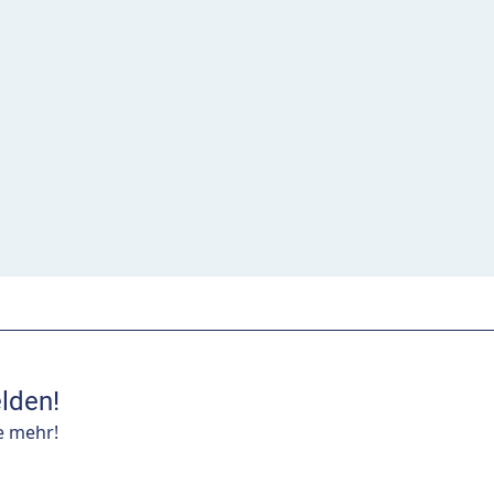
lden!
e mehr!