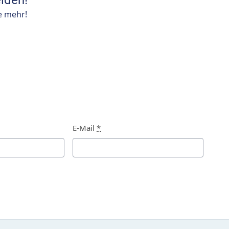
lden!
e mehr!
E-Mail
*