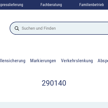
xpresslieferung
Fachberatung
Familienbetrieb
Products
search
llensicherung
Markierungen
Verkehrslenkung
Absp
290140