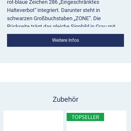
rot-blaue Zeichen 286 „Eingeschränktes
Halteverbot“ integriert. Darunter steht in
schwarzen Großbuchstaben „ZONE“. Die
Rückseite trägt das gleiche Sinnbild in Grau mit
fünf schwarzen Linien, die es von rechts oben
Weitere Infos
nach links unten durchstreichen.
Bedeutung:
Das Vorschriftzeichen 290.1-40 zeigt
auf seiner Vorderseite mit Zeichen 290.1 den
Übergang in eine Zone an, in der Fahrzeuge nicht
länger als 3 Minuten halten dürfen. Hier ist
lediglich das Ein- und Aussteigen sowie das zügige
Be- und Entladen erlaubt, nicht jedoch das Parken.
Zubehör
Das eingeschränkte Halteverbot gilt innerhalb der
Zone auf allen öffentlichen Verkehrsflächen, es sei
TOPSELLER
denn, sie sind durch andere Verkehrszeichen
freigegeben, beispielsweise für Anwohner mit