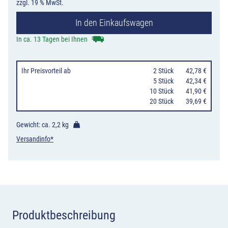
zzgl. 19 % MwSt.
Beginn/Ende
In den Einkaufswagen
eines
eingeschränkte
In ca. 13 Tagen bei Ihnen
Halteverbots
für
Ihr Preisvorteil
ab
0
2 Stück
42,78 €
eine
0
5 Stück
42,34 €
10 Stück
41,90 €
Zone,
20 Stück
39,69 €
doppelseitig
(Rückseite:
Gewicht: ca.
2,2 kg
Verkehrszeiche
Versandinfo*
290.2)
Menge
Produktbeschreibung