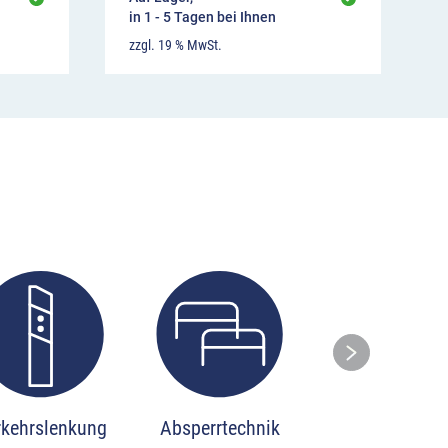
in 1 - 5 Tagen bei Ihnen
zzgl. 19 % MwSt.
Ski
rkehrslenkung
Absperrtechnik
Stadtmobilia