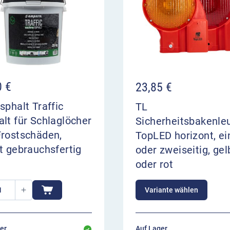
0
€
23,85
€
sphalt Traffic
TL
lt für Schlaglöcher
Sicherheitsbakenle
Frostschäden,
TopLED horizont, ei
t gebrauchsfertig
oder zweiseitig, gel
oder rot
Variante wählen
er,
Auf Lager,