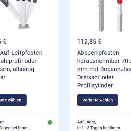
5
€
112,85
€
Auf-Leitpfosten
Absperrpfosten
ohlprofil oder
herausnehmbar 70 
ern, allseitig
mm mit Bodenhülse
bar
Dreikant oder
Profilzylinder
ante wählen
Variante wählen
er,
Auf Lager,
 Tagen bei Ihnen
in 1 - 3 Tagen bei Ihnen