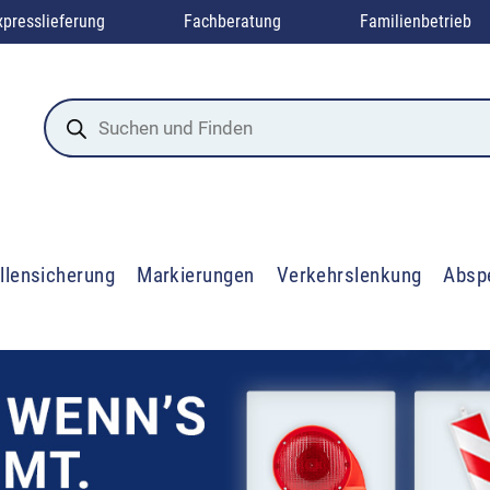
xpresslieferung
Fachberatung
Familienbetrieb
Products
search
llensicherung
Markierungen
Verkehrslenkung
Absp