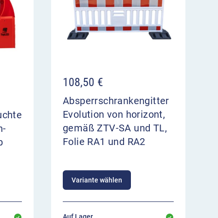
108,50
€
Absperrschrankengitter
Evolution von horizont,
uchte
gemäß ZTV-SA und TL,
n-
Folie RA1 und RA2
b
Variante wählen
Auf Lager,