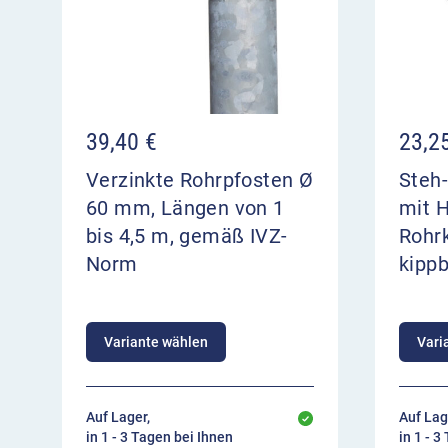
39,40
€
23,2
Verzinkte Rohrpfosten Ø
Steh-
60 mm, Längen von 1
mit H
bis 4,5 m, gemäß IVZ-
Rohrk
Norm
kipp
Variante wählen
Vari
Auf Lager,
Auf Lag
in 1 - 3 Tagen bei Ihnen
in 1 - 3