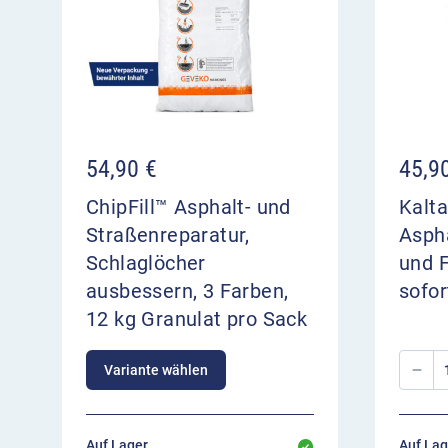
54,90
€
45,9
ChipFill™ Asphalt- und
Kalta
Straßenreparatur,
Aspha
Schlaglöcher
und 
ausbessern, 3 Farben,
sofor
12 kg Granulat pro Sack
Variante wählen
Auf Lager,
Auf Lag