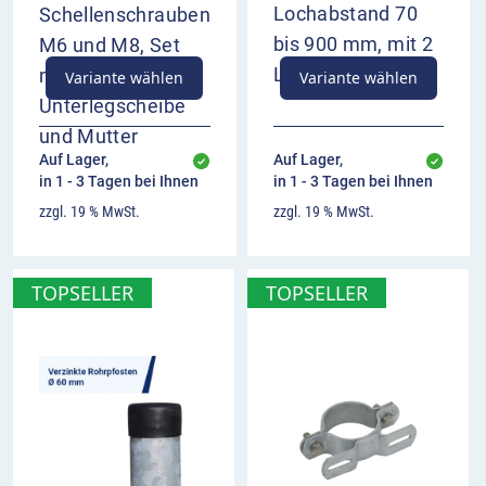
zeigt den Verlauf der Vorfahrtstraße an (von
Lochabstand 70
Schellenschrauben
oben nach links)
bis 900 mm, mit 2
M6 und M8, Set
bezieht sich auf das jeweils zugehörige
Langlöchern
mit Schraube,
Variante wählen
Variante wählen
Vorfahrtzeichen
Unterlegscheibe
Anbringung in der Regel unter dem
Bezugszeichen
und Mutter
Kombination mit VZ 301 nicht zulässig
Auf Lager,
Auf Lager,
in 1 - 3 Tagen bei Ihnen
in 1 - 3 Tagen bei Ihnen
zzgl. 19 % MwSt.
zzgl. 19 % MwSt.
TOPSELLER
TOPSELLER