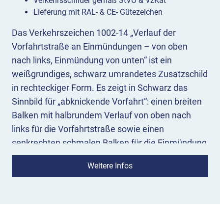
Verkehrsschilder gemäß StVO & VzKat
Lieferung mit RAL- & CE- Gütezeichen
Das Verkehrszeichen 1002-14 „Verlauf der
Vorfahrtstraße an Einmündungen – von oben
nach links, Einmündung von unten“ ist ein
weißgrundiges, schwarz umrandetes Zusatzschild
in rechteckiger Form. Es zeigt in Schwarz das
Sinnbild für „abknickende Vorfahrt“: einen breiten
Balken mit halbrundem Verlauf von oben nach
links für die Vorfahrtstraße sowie einen
senkrechten schmalen Balken für die Einmündung
der untergeordneten Straße von unten.
Weitere Infos
Bedeutung:
Das Zusatzschild 1002-14 bezieht sich
auf das jeweils zugehörige Verkehrszeichen und
macht Verkehrsteilnehmende an Knotenpunkten
auf den Verlauf der Vorfahrtstraße aufmerksam.