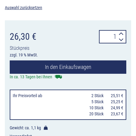
Auswahl zurücksetzen
Verkehrszeiche
26,30
€
1002-
Stückpreis
14
zzgl. 19 % MwSt.
Verlauf
In den Einkaufswagen
der
Vorfahrtstraße
In ca. 13 Tagen bei Ihnen
an
Einmündungen
Ihr Preisvorteil
ab
0
2 Stück
25,51 €
von
0
5 Stück
25,25 €
10 Stück
24,99 €
oben
20 Stück
23,67 €
nach
links,
Gewicht: ca.
1,1 kg