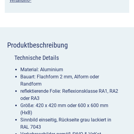
Einmündung
Versandinfo*
von
unten
Menge
Produktbeschreibung
Technische Details
Material: Aluminium
Bauart: Flachform 2 mm, Alform oder
Randform
reflektierende Folie: Reflexionsklasse RA1, RA2
oder RA3
Größe: 420 x 420 mm oder 600 x 600 mm
(HxB)
Sinnbild einseitig, Rückseite grau lackiert in
RAL 7043