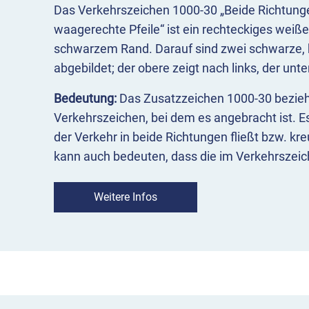
Das Verkehrszeichen 1000-30 „Beide Richtung
waagerechte Pfeile“ ist ein rechteckiges weiße
schwarzem Rand. Darauf sind zwei schwarze, h
abgebildet; der obere zeigt nach links, der unt
Bedeutung:
Das Zusatzzeichen 1000-30 bezieht
Verkehrszeichen, bei dem es angebracht ist. Es
der Verkehr in beide Richtungen fließt bzw. kr
kann auch bedeuten, dass die im Verkehrszei
oder Information für beide Richtungen – also n
– gilt.
Weitere Infos
Einsatz:
Das Zeichen 1000-30 wird unmittelbar
Verkehrszeichens, auf das es sich bezieht, mo
1000-30 kann beispielsweise in Verbindung mi
einer Kreuzung darauf hinweisen, dass die Gefa
und nach rechts erstreckt.