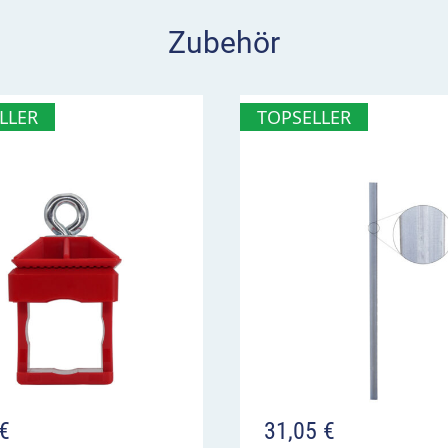
gengerichtete
Zubehör
tungen
LLER
TOPSELLER
de Richtungen
 Regel unterhalb
€
31,05
€