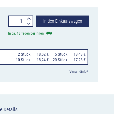
Verkehrszeichen
In den Einkaufswagen
1000-
In ca. 13 Tagen bei Ihnen
30
Beide
0
2 Stück
18,62 €
0
5 Stück
18,43 €
Richtungen,
10 Stück
18,24 €
20 Stück
17,28 €
zwei
Versandinfo*
gegengerichtete
waagerechte
Pfeile
Menge
e Details