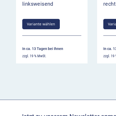
linksweisend
rech
Variante wählen
Vari
In ca. 13 Tagen bei Ihnen
In ca. 
zzgl. 19 % MwSt.
zzgl. 19