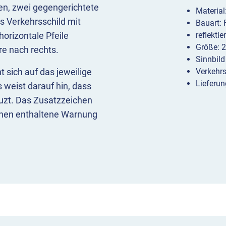
en, zwei gegengerichtete
Materia
s Verkehrsschild mit
Bauart:
orizontale Pfeile
reflekti
Größe: 
ere nach rechts.
Sinnbild
 sich auf das jeweilige
Verkehr
Lieferun
 weist darauf hin, dass
euzt. Das Zusatzzeichen
chen enthaltene Warnung
ach links und nach rechts
 unterhalb des
ntiert. Das Zusatzzeichen
t einem Gefahrzeichen an
hrenstelle sich nach links