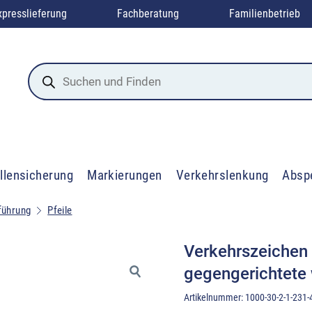
xpresslieferung
Fachberatung
Familienbetrieb
Products
search
llensicherung
Markierungen
Verkehrslenkung
Absp
führung
Pfeile
Verkehrszeichen
gegengerichtete 
Artikelnummer:
1000-30-2-1-231-