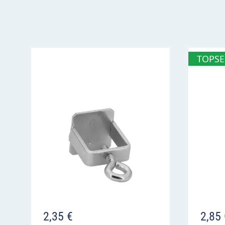
VZ 1000-30 Beide Richtungen, zwei ge
waagerechte Pfeile im Überblick
Verkehr verläuft bzw. kreuzt in beiden Rich
TOPSE
das zugehörige Verkehrszeichen gilt für bei
Anbringung direkt am Bezugszeichen, in der
2,35
€
2,85