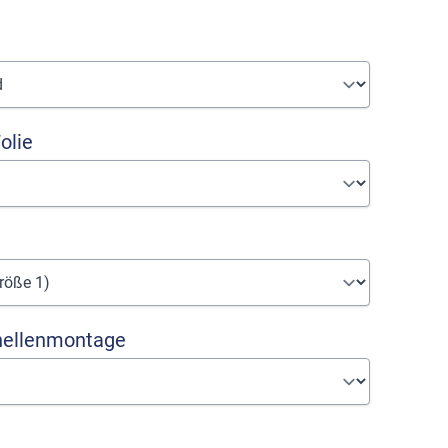
olie
hellenmontage